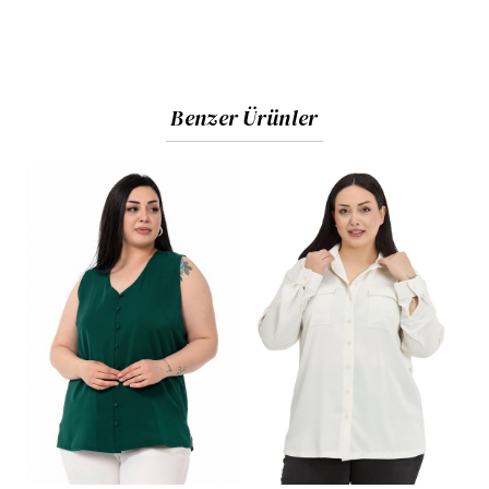
Kullanım:
Kırışmaya dayanıklı kumaşı sayesinde gün
boyu formunu korur; ofis toplantılarından şık akşam
yemeklerine kadar her ortama uyum sağlar.
Benzer Ürünler
Kumaş ve Beden Bilgisi
Kumaş İçeriği:
%100 Polyester (Yüksek kaliteli, hafif
ve dökümlü doku).
Görseldeki Ürün Bedeni:
44
Manken Ölçüleri:
Boy:
173 cm
Göğüs:
108 cm |
Bel:
87 cm |
Basen:
119 cm
Bakım ve Uyarılar
Yıkama:
Ürünün dokusunu ve rengini uzun süre
koruması için çamaşır makinesinde
30°C’de