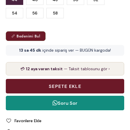
54
56
58
📏 Bedenimi Bul
13 sa 45 dk
içinde sipariş ver — BUGÜN kargoda!
💳
12 aya varan taksit
— Taksit tablosunu gör ›
Soru Sor
Favorilere Ekle