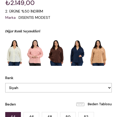
₺2.149,00
2. ÜRÜNE %50 İNDİRİM
Marka
:
DISENTIS MODEST
Diğer Renk Seçenekleri
Renk
Beden
Beden Tablosu
44
46
48
50
52