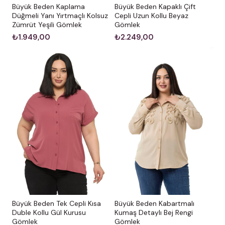
Büyük Beden Kaplama
Büyük Beden Kapaklı Çift
yıkanması tavsiye edilir.
Düğmeli Yanı Yırtmaçlı Kolsuz
Cepli Uzun Kollu Beyaz
Zümrüt Yeşili Gömlek
Gömlek
Renk Notu:
Stüdyo çekimlerindeki ışıklandırma
₺1.949,00
₺2.249,00
nedeniyle ürün renginde çok küçük ton farkları
oluşabilir.
Büyük Beden Kabartmalı
Büyük Beden Tek Cepli Kısa
Kumaş Detaylı Bej Rengi
Duble Kollu Gül Kurusu
Gömlek
Gömlek