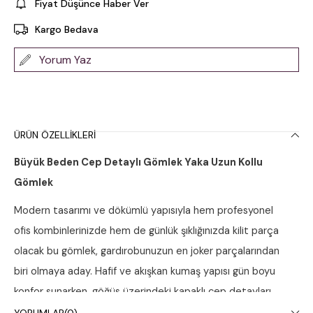
Fiyat Düşünce Haber Ver
Kargo Bedava
Yorum Yaz
ÜRÜN ÖZELLIKLERI
Büyük Beden Cep Detaylı Gömlek Yaka Uzun Kollu
Gömlek
Modern tasarımı ve dökümlü yapısıyla hem profesyonel
ofis kombinlerinizde hem de günlük şıklığınızda kilit parça
olacak bu gömlek, gardırobunuzun en joker parçalarından
biri olmaya aday. Hafif ve akışkan kumaş yapısı gün boyu
konfor sunarken, göğüs üzerindeki kapaklı cep detayları
tasarıma dinamik ve modern bir hava katıyor.