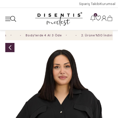
Sipariş Takibi
Kurumsal
6
m
Body'lerde 4 Al 3 Öde
2. Ürüne %50 İndirim