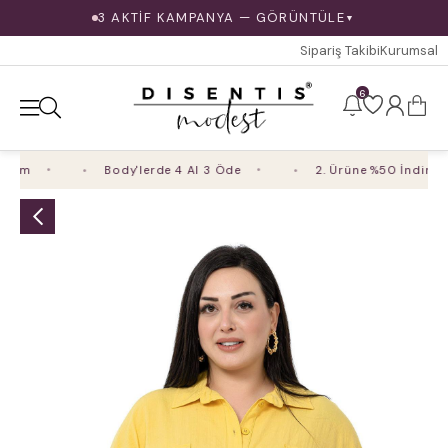
3 AKTİF KAMPANYA — GÖRÜNTÜLE
▼
Sipariş Takibi
Kurumsal
6
im
Body'lerde 4 Al 3 Öde
2. Ürüne %50 İndirim