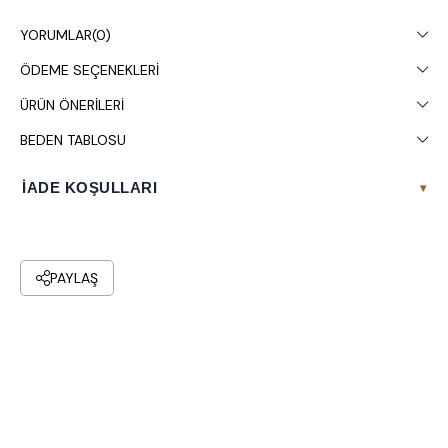
Çamaşır makinesinde 30° yıkanması tavsiye edilir.
YORUMLAR
(0)
ÖDEME SEÇENEKLERI
ÜRÜN ÖNERILERI
BEDEN TABLOSU
İADE KOŞULLARI
▾
PAYLAŞ