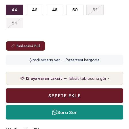
44
46
48
50
52
54
📏 Bedenimi Bul
Şimdi sipariş ver — Pazartesi kargoda
💳
12 aya varan taksit
— Taksit tablosunu gör ›
Soru Sor