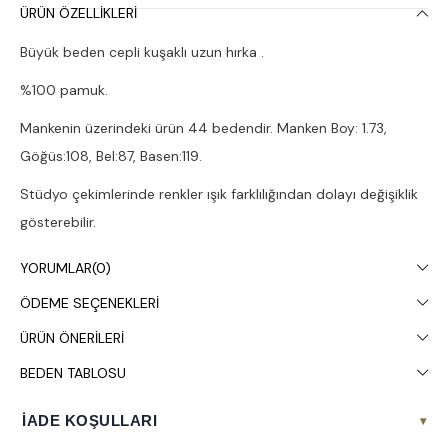
ÜRÜN ÖZELLIKLERI
Büyük beden cepli kuşaklı uzun hırka .
%100 pamuk.
Mankenin üzerindeki ürün 44 bedendir. Manken Boy: 1.73,
Göğüs:108, Bel:87, Basen:119.
Stüdyo çekimlerinde renkler ışık farklılığından dolayı değişiklik
gösterebilir.
Çamaşır makinesinde 30° yıkanması tavsiye edilir.
YORUMLAR
(0)
ÖDEME SEÇENEKLERI
ÜRÜN ÖNERILERI
BEDEN TABLOSU
İADE KOŞULLARI
▾