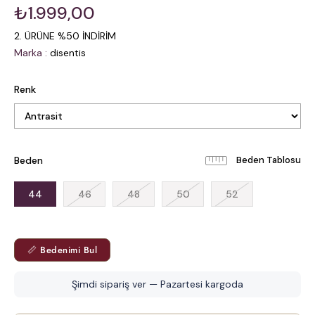
₺1.999,00
2. ÜRÜNE %50 İNDİRİM
Marka
:
disentis
Renk
Beden
Beden Tablosu
44
46
48
50
52
📏 Bedenimi Bul
Şimdi sipariş ver — Pazartesi kargoda