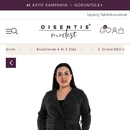
3 AKTİF KAMPANYA — GÖRÜNTÜLE
▼
Sipariş Takibi
Kurumsal
6
ndirim
Body'lerde 4 Al 3 Öde
2. Ürüne %50 İndiri