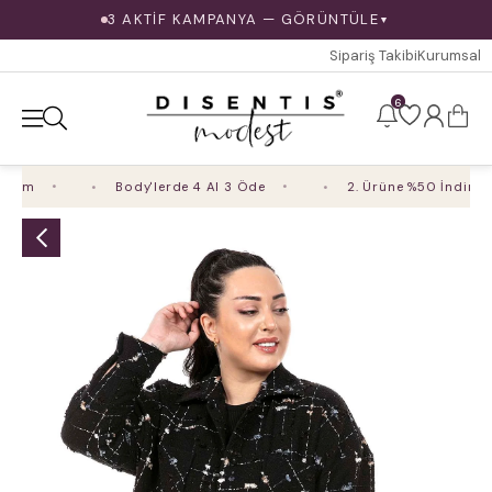
3 AKTİF KAMPANYA — GÖRÜNTÜLE
▼
Sipariş Takibi
Kurumsal
6
rim
Body'lerde 4 Al 3 Öde
2. Ürüne %50 İndirim