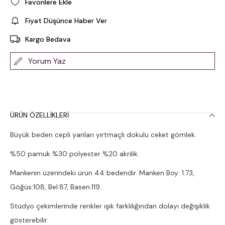
Favorilere Ekle
Fiyat Düşünce Haber Ver
Kargo Bedava
Yorum Yaz
ÜRÜN ÖZELLIKLERI
Büyük beden cepli yanları yırtmaçlı dokulu ceket gömlek.
%50 pamuk %30 polyester %20 akrilik.
Mankenin üzerindeki ürün 44 bedendir. Manken Boy: 1.73,
Göğüs:108, Bel:87, Basen:119.
Stüdyo çekimlerinde renkler ışık farklılığından dolayı değişiklik
gösterebilir.