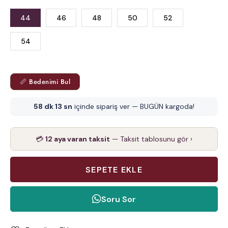
44
46
48
50
52
54
📏 Bedenimi Bul
58 dk 12 sn
içinde sipariş ver — BUGÜN kargoda!
💳
12 aya varan taksit
— Taksit tablosunu gör ›
Soru Sor