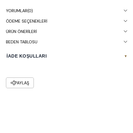
Çamaşır makinesinde 30° yıkanması tavsiye edilir.
YORUMLAR
(0)
ÖDEME SEÇENEKLERI
ÜRÜN ÖNERILERI
BEDEN TABLOSU
İADE KOŞULLARI
▾
PAYLAŞ