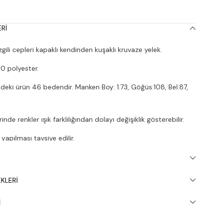
RI
ili cepleri kapaklı kendinden kuşaklı kruvaze yelek.
 polyester.
deki ürün 46 bedendir. Manken Boy: 1.73, Göğüs:108, Bel:87,
nde renkler ışık farklılığından dolayı değişiklik gösterebilir.
apılması tavsiye edilir.
KLERI
I