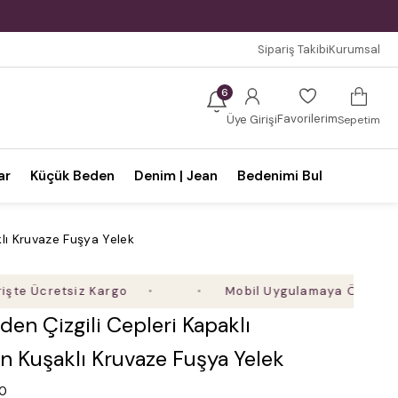
Sipariş Takibi
Kurumsal
6
Favorilerim
Üye Girişi
Sepetim
ar
Küçük Beden
Denim | Jean
Bedenimi Bul
lı Kruvaze Fuşya Yelek
cretsiz Kargo
Mobil Uygulamaya Özel Ek %5 İnd
en Çizgili Cepleri Kapaklı
n Kuşaklı Kruvaze Fuşya Yelek
.0