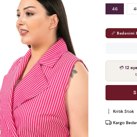
46
4
📏 Bedenimi 
💳
12 ay
Kritik Stok
Kargo Beda