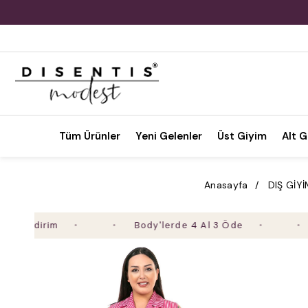
Tüm Ürünler
Yeni Gelenler
Üst Giyim
Alt G
Anasayfa
DIŞ GİY
dirim
Body'lerde 4 Al 3 Öde
2. Ü