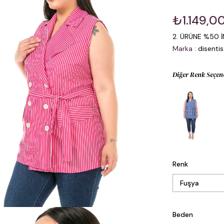
₺1.149,0
2. ÜRÜNE %50 İ
Marka
:
disentis
Diğer Renk Seçen
Renk
Beden