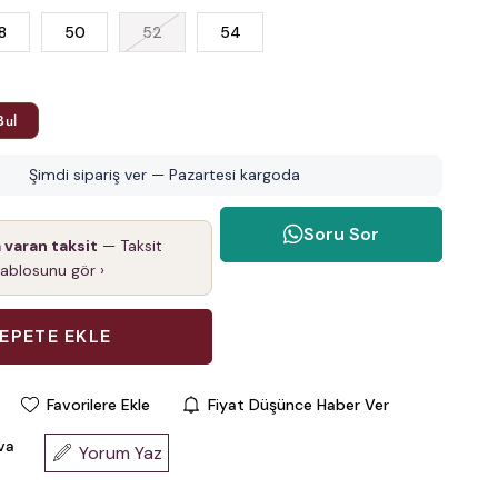
8
50
52
54
Bul
Şimdi sipariş ver — Pazartesi kargoda
Soru Sor
a varan taksit
— Taksit
tablosunu gör ›
Favorilere Ekle
Fiyat Düşünce Haber Ver
va
Yorum Yaz