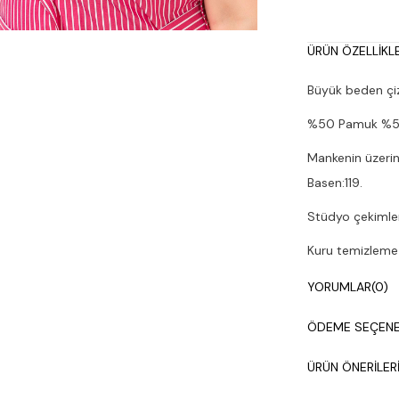
ÜRÜN ÖZELLIKLE
Büyük beden çizg
%50 Pamuk %50
Mankenin üzerin
Basen:119.
Stüdyo çekimleri
Kuru temizleme y
YORUMLAR
(0)
ÖDEME SEÇENE
ÜRÜN ÖNERILER