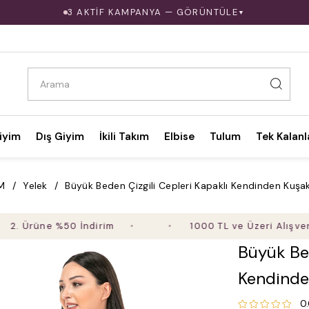
3 AKTİF KAMPANYA — GÖRÜNTÜLE
▼
iyim
Dış Giyim
İkili Takım
Elbise
Tulum
Tek Kalanl
İM
Yelek
Büyük Beden Çizgili Cepleri Kapaklı Kendinden Kuşak
rüne %50 İndirim
1000 TL ve Üzeri Alışverişte Ü
Büyük Bed
Kendinde
0