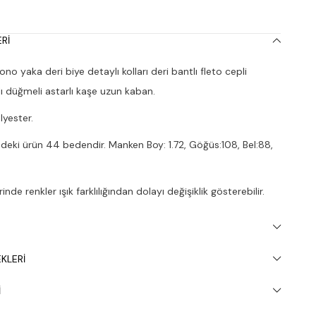
RI
 yaka deri biye detaylı kolları deri bantlı fleto cepli
klı düğmeli astarlı kaşe uzun kaban.
yester.
deki ürün 44 bedendir. Manken Boy: 1.72, Göğüs:108, Bel:88,
nde renkler ışık farklılığından dolayı değişiklik gösterebilir.
apılması tavsiye edilir.
KLERI
I