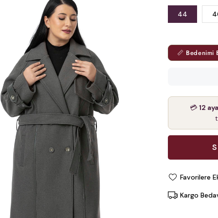
44
4
📏 Bedenimi 
💳
12 ay
Favorilere E
Kargo Beda