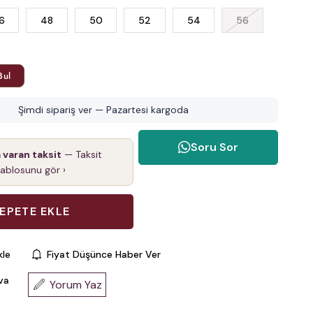
6
48
50
52
54
56
Bul
Şimdi sipariş ver — Pazartesi kargoda
Soru Sor
a varan taksit
— Taksit
tablosunu gör ›
kle
Fiyat Düşünce Haber Ver
va
Yorum Yaz