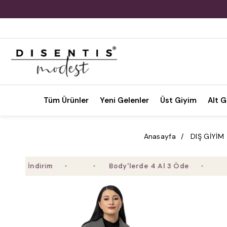
Tüm Ürünler
Yeni Gelenler
Üst Giyim
Alt G
Anasayfa
DIŞ GİYİM
5 İndirim
Body'lerde 4 Al 3 Öde