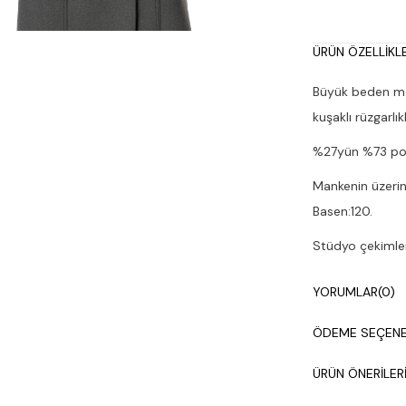
ÜRÜN ÖZELLIKLE
Büyük beden mono
kuşaklı rüzgarlı
%27yün %73 pol
Mankenin üzerin
Basen:120.
Stüdyo çekimleri
Kuru temizleme y
YORUMLAR
(0)
ÖDEME SEÇENE
ÜRÜN ÖNERILER