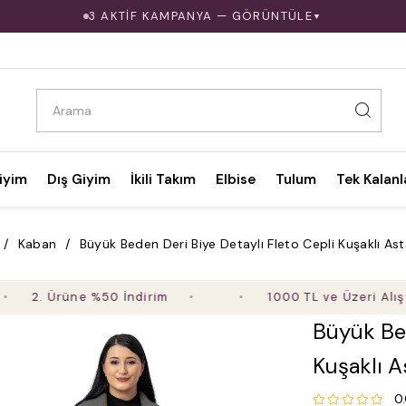
3 AKTİF KAMPANYA — GÖRÜNTÜLE
▼
iyim
Dış Giyim
İkili Takım
Elbise
Tulum
Tek Kalanl
Kaban
Büyük Beden Deri Biye Detaylı Fleto Cepli Kuşaklı As
2. Ürüne %50 İndirim
1000 TL ve Üzeri Alışveri
Büyük Bed
Kuşaklı A
0