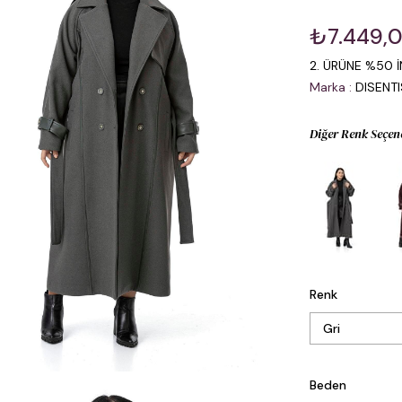
₺7.449,
2. ÜRÜNE %50 İ
Marka
:
DISENT
Diğer Renk Seçen
Renk
Beden