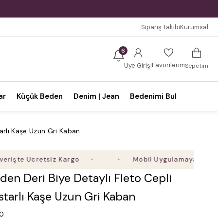
Sipariş Takibi
Kurumsal
6
Favorilerim
Üye Girişi
Sepetim
ar
Küçük Beden
Denim | Jean
Bedenimi Bul
tarlı Kaşe Uzun Gri Kaban
şte Ücretsiz Kargo
Mobil Uygulamaya Özel Ek %5
en Deri Biye Detaylı Fleto Cepli
starlı Kaşe Uzun Gri Kaban
.0