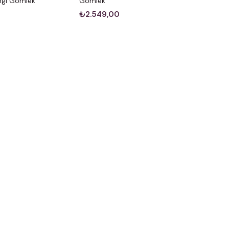
engi Gömlek
Gömlek
₺2.549,00