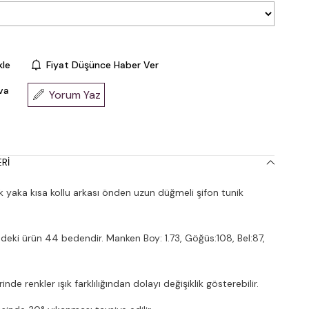
kle
Fiyat Düşünce Haber Ver
va
Yorum Yaz
RI
 yaka kısa kollu arkası önden uzun düğmeli şifon tunik
deki ürün 44 bedendir. Manken Boy: 1.73, Göğüs:108, Bel:87,
nde renkler ışık farklılığından dolayı değişiklik gösterebilir.