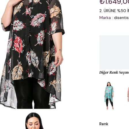
₺1.649,0
2. ÜRÜNE %50 İ
Marka
:
disentis
Diğer Renk Seçen
Renk