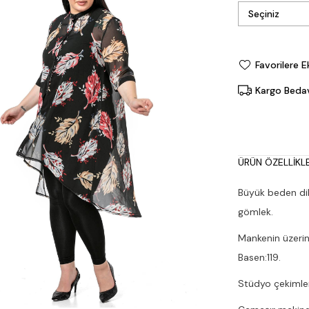
Favorilere E
Kargo Beda
ÜRÜN ÖZELLIKLE
Büyük beden dik
gömlek.
Mankenin üzerin
Basen:119.
Stüdyo çekimleri