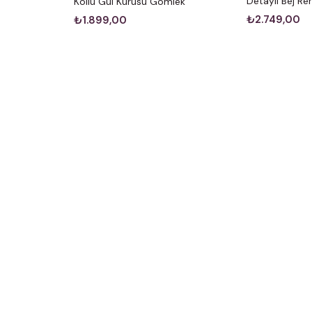
Detaylı Bej R
Kollu Gül Kurusu Gömlek
₺2.749,00
₺1.899,00