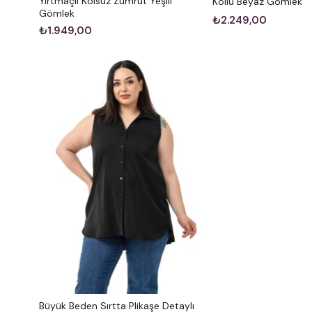
Yırtmaçlı Kolsuz Zümrüt Yeşili
Kollu Beyaz Gömlek
Gömlek
₺2.249,00
₺1.949,00
Büyük Beden Sırtta Plikaşe Detaylı