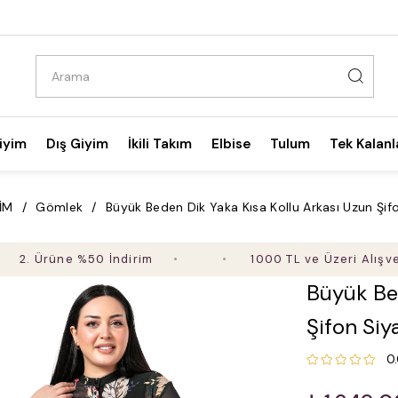
iyim
Dış Giyim
İkili Takım
Elbise
Tulum
Tek Kalanl
İM
Gömlek
Büyük Beden Dik Yaka Kısa Kollu Arkası Uzun Şi
Ürüne %50 İndirim
1000 TL ve Üzeri Alışverişte 
Büyük Bed
Şifon Si
0