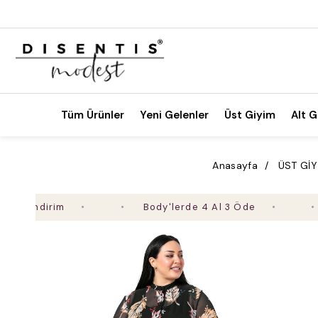
Tüm Ürünler
Yeni Gelenler
Üst Giyim
Alt G
Anasayfa
ÜST GİY
ndirim
Body'lerde 4 Al 3 Öde
2. 