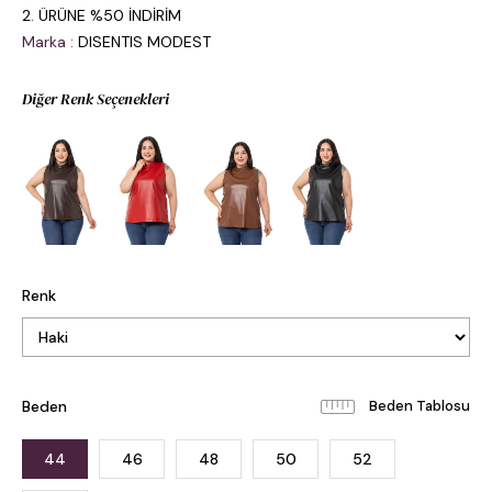
2. ÜRÜNE %50 İNDİRİM
Marka
:
DISENTIS MODEST
Diğer Renk Seçenekleri
Renk
Beden
Beden Tablosu
44
46
48
50
52