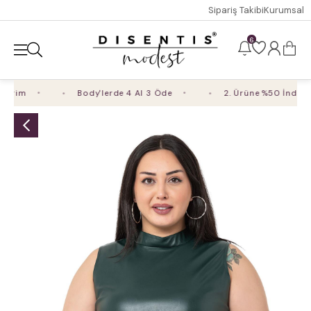
Sipariş Takibi
Kurumsal
6
rim
Body'lerde 4 Al 3 Öde
2. Ürüne %50 İndirim