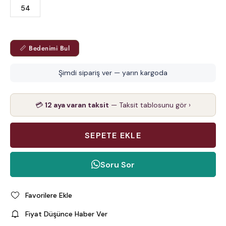
54
📏 Bedenimi Bul
Şimdi sipariş ver — yarın kargoda
💳
12 aya varan taksit
— Taksit tablosunu gör ›
Soru Sor
Favorilere Ekle
Fiyat Düşünce Haber Ver