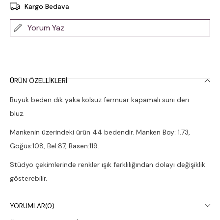
Kargo Bedava
Yorum Yaz
ÜRÜN ÖZELLIKLERI
Büyük beden dik yaka kolsuz fermuar kapamalı suni deri
bluz.
Mankenin üzerindeki ürün 44 bedendir. Manken Boy: 1.73,
Göğüs:108, Bel:87, Basen:119.
Stüdyo çekimlerinde renkler ışık farklılığından dolayı değişiklik
gösterebilir.
Kuru temizleme yapılması tavsiye edilir.
YORUMLAR
(0)