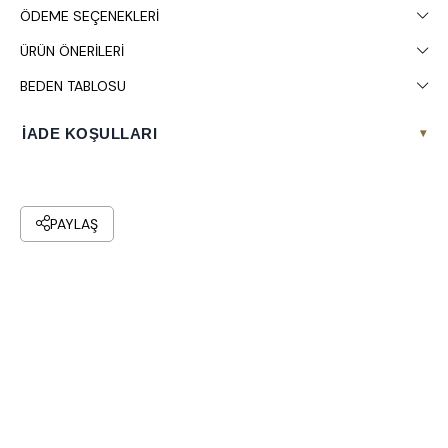
ÖDEME SEÇENEKLERI
Stüdyo çekimlerinde renkler ışık farklılığından dolayı değişiklik
gösterebilir.
ÜRÜN ÖNERILERI
Çamaşır makinesinde 30° yıkanması tavsiye edilir.
BEDEN TABLOSU
İADE KOŞULLARI
▾
PAYLAŞ