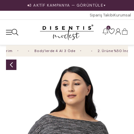
3 AKTİF KAMPANYA — GÖRÜNTÜLE
▼
Sipariş Takibi
Kurumsal
6
irim
Body'lerde 4 Al 3 Öde
2. Ürüne %50 İndirim