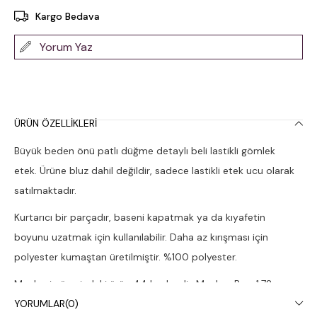
Kargo Bedava
Yorum Yaz
ÜRÜN ÖZELLIKLERI
Büyük beden önü patlı düğme detaylı beli lastikli gömlek
etek. Ürüne bluz dahil değildir, sadece lastikli etek ucu olarak
satılmaktadır.
Kurtarıcı bir parçadır, baseni kapatmak ya da kıyafetin
boyunu uzatmak için kullanılabilir. Daha az kırışması için
polyester kumaştan üretilmiştir. %100 polyester.
Mankenin üzerindeki ürün 44 bedendir. Manken Boy: 1.72,
Göğüs:108, Bel:88, Basen:120.
YORUMLAR
(0)