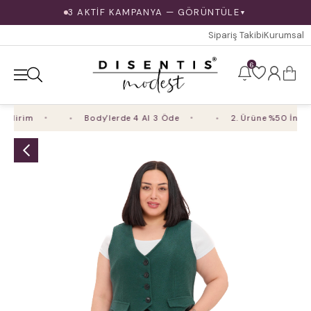
3 AKTİF KAMPANYA — GÖRÜNTÜLE
▼
Sipariş Takibi
Kurumsal
6
dirim
Body'lerde 4 Al 3 Öde
2. Ürüne %50 İndiri