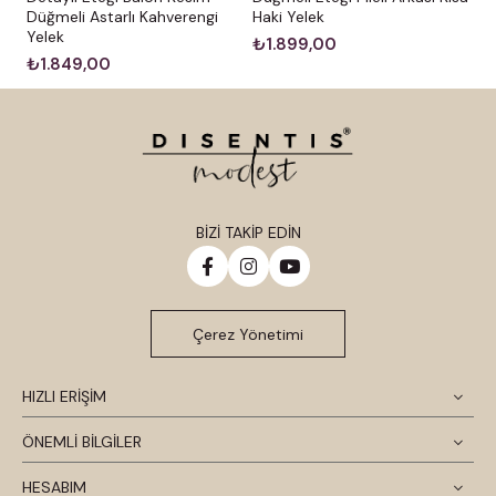
Düğmeli Astarlı Kahverengi
Haki Yelek
Yelek
₺1.899,00
₺1.849,00
BİZİ TAKİP EDİN
Çerez Yönetimi
HIZLI ERİŞİM
ÖNEMLİ BİLGİLER
HESABIM