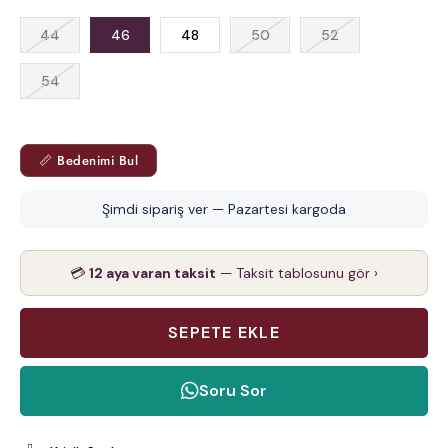
44
46
48
50
52
54
📏 Bedenimi Bul
Şimdi sipariş ver — Pazartesi kargoda
💳
12 aya varan taksit
— Taksit tablosunu gör ›
Soru Sor