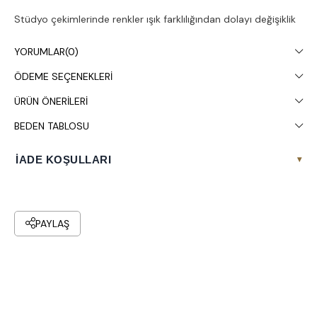
Stüdyo çekimlerinde renkler ışık farklılığından dolayı değişiklik
gösterebilir.
YORUMLAR
(0)
Kuru temizleme yapılması tavsiye edilir.
ÖDEME SEÇENEKLERI
ÜRÜN ÖNERILERI
BEDEN TABLOSU
İADE KOŞULLARI
▾
PAYLAŞ