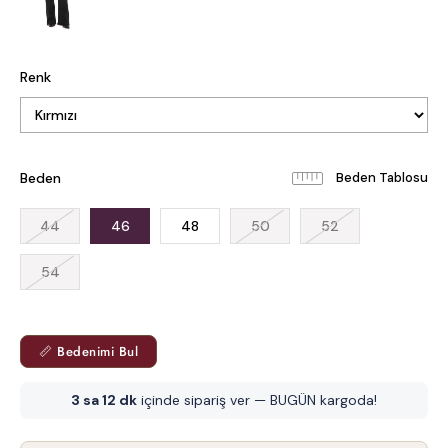
Renk
Beden
Beden Tablosu
44
46
48
50
52
54
📏 Bedenimi Bul
3 sa 12 dk
içinde sipariş ver — BUGÜN kargoda!