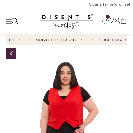
Sipariş Takibi
Kurumsal
6
dirim
Body'lerde 4 Al 3 Öde
2. Ürüne %50 İndirim