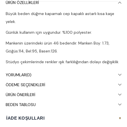
ÜRÜN ÖZELLIKLERI
Büyük beden düğme kapamalı cep kapaklı astarlı kısa kaşe
yelek.
Günlük kullanım için uygundur. %100 polyester.
Mankenin üzerindeki ürün 46 bedendir. Manken Boy: 1.73,
Göğüs:114, Bel:95, Basen:126.
Stüdyo çekimlerinde renkler ışık farklılığından dolayı değişiklik
gösterebilir.
YORUMLAR
(0)
Kuru temizleme yapılması tavsiye edilir.
ÖDEME SEÇENEKLERI
ÜRÜN ÖNERILERI
BEDEN TABLOSU
İADE KOŞULLARI
▾