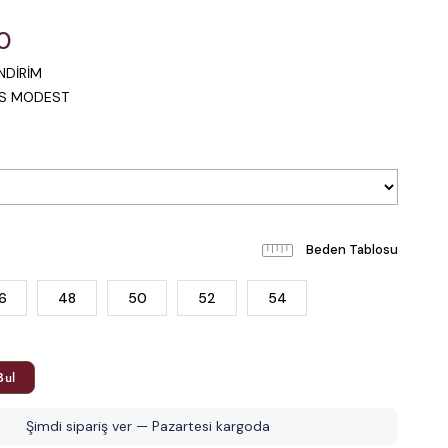
0
NDİRİM
IS MODEST
Beden Tablosu
6
48
50
52
54
Bul
Şimdi sipariş ver — Pazartesi kargoda