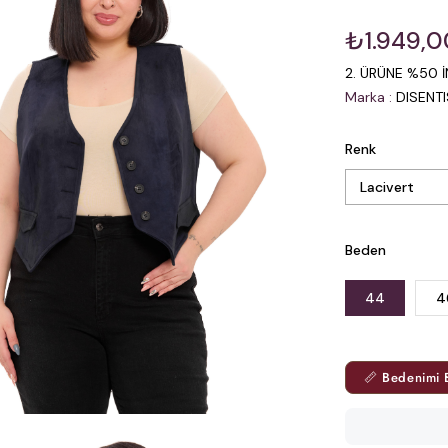
₺1.949,0
2. ÜRÜNE %50 İ
Marka
:
DISENT
Renk
Beden
44
4
📏 Bedenimi 