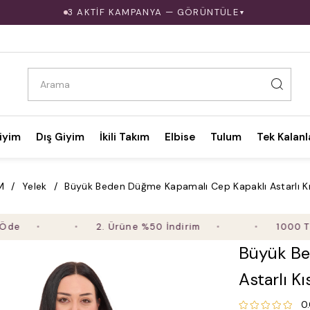
3 AKTİF KAMPANYA — GÖRÜNTÜLE
▼
iyim
Dış Giyim
İkili Takım
Elbise
Tulum
Tek Kalanl
M
Yelek
Büyük Beden Düğme Kapamalı Cep Kapaklı Astarlı Kı
2. Ürüne %50 İndirim
1000 TL ve Üz
Büyük Be
Astarlı K
0