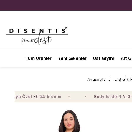
Tüm Ürünler
Yeni Gelenler
Üst Giyim
Alt G
Anasayfa
DIŞ GİYİ
ya Özel Ek %5 İndirim
Body'lerde 4 Al 3 Öde