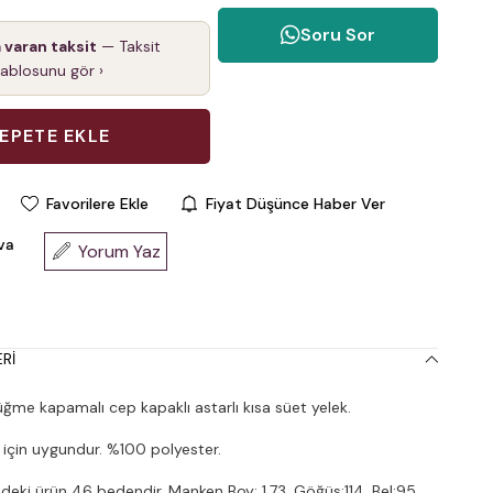
Soru Sor
a varan taksit
— Taksit
tablosunu gör ›
Favorilere Ekle
Fiyat Düşünce Haber Ver
va
Yorum Yaz
RI
me kapamalı cep kapaklı astarlı kısa süet yelek.
 için uygundur. %100 polyester.
deki ürün 46 bedendir. Manken Boy: 1.73, Göğüs:114, Bel:95,