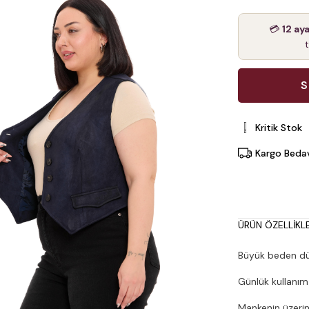
💳
12 ay
Kritik Stok
Kargo Beda
ÜRÜN ÖZELLIKLE
Büyük beden düğ
Günlük kullanım
Mankenin üzerin