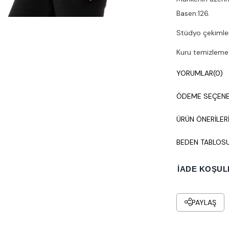
Basen:126.
Stüdyo çekimleri
Kuru temizleme y
YORUMLAR
(0)
ÖDEME SEÇENE
ÜRÜN ÖNERILER
BEDEN TABLOS
İADE KOŞUL
PAYLAŞ