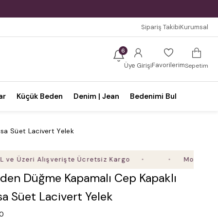
Sipariş Takibi
Kurumsal
6
Favorilerim
Üye Girişi
Sepetim
ar
Küçük Beden
Denim | Jean
Bedenimi Bul
sa Süet Lacivert Yelek
eri Alışverişte Ücretsiz Kargo
Mobil Uygulamaya
den Düğme Kapamalı Cep Kapaklı
ısa Süet Lacivert Yelek
.0