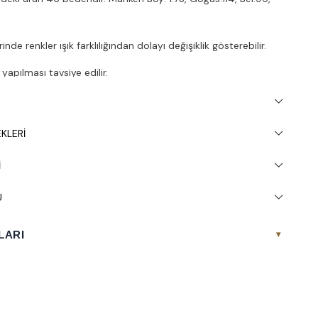
nde renkler ışık farklılığından dolayı değişiklik gösterebilir.
apılması tavsiye edilir.
KLERI
I
U
LARI
▾