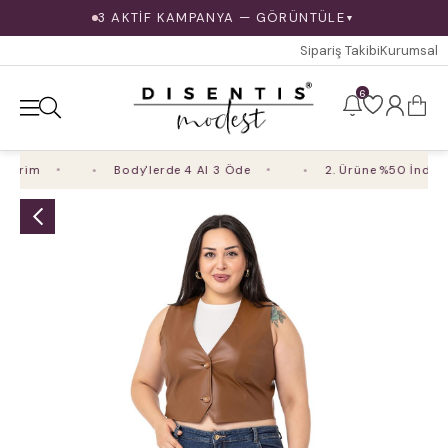
3 AKTİF KAMPANYA — GÖRÜNTÜLE
▼
Sipariş Takibi
Kurumsal
6
irim
Body'lerde 4 Al 3 Öde
2. Ürüne %50 İndirim