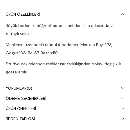
ÜRÜN ÖZELLIKLERI
Büyük beden iki düğmeli astarlı suni deri kısa arkasında v
detaylı yelek.
Mankenin üzerindeki ürün 44 bedendir. Manken Boy: 1.73,
Göğüs:108, Bel:87, Basen:119.
Stüdyo çekimlerinde renkler ışık farklılığından dolayı değişiklik
gösterebilir.
Kuru temizleme yapılması tavsiye edilir.
YORUMLAR
(0)
ÖDEME SEÇENEKLERI
ÜRÜN ÖNERILERI
BEDEN TABLOSU