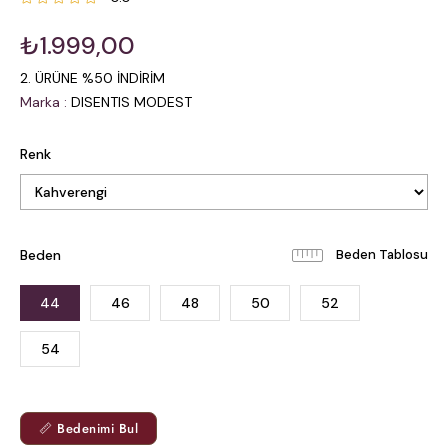
₺1.999,00
2. ÜRÜNE %50 İNDİRİM
Marka
:
DISENTIS MODEST
Renk
Beden
Beden Tablosu
44
46
48
50
52
54
📏 Bedenimi Bul