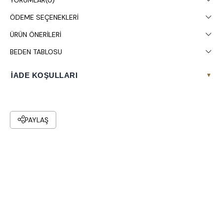
Çamaşır makinesinde 30° yıkanması tavsiye edilir.
ÖDEME SEÇENEKLERI
ÜRÜN ÖNERILERI
BEDEN TABLOSU
İADE KOŞULLARI
▾
PAYLAŞ