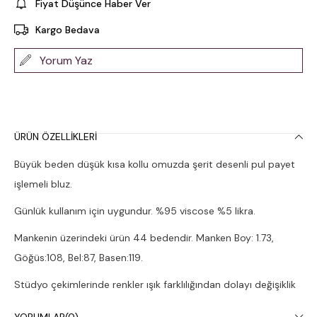
Fiyat Düşünce Haber Ver
Kargo Bedava
Yorum Yaz
ÜRÜN ÖZELLIKLERI
Büyük beden düşük kısa kollu omuzda şerit desenli pul payet
işlemeli bluz.
Günlük kullanım için uygundur. %95 viscose %5 likra.
Mankenin üzerindeki ürün 44 bedendir. Manken Boy: 1.73,
Göğüs:108, Bel:87, Basen:119.
Stüdyo çekimlerinde renkler ışık farklılığından dolayı değişiklik
gösterebilir.
YORUMLAR
(0)