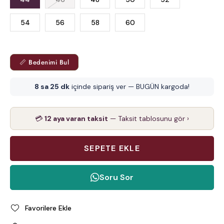
54
56
58
60
📏 Bedenimi Bul
8 sa 25 dk
içinde sipariş ver — BUGÜN kargoda!
💳
12 aya varan taksit
— Taksit tablosunu gör ›
Soru Sor
Favorilere Ekle