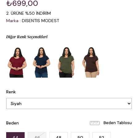
₺699,00
2. ÜRÜNE %50 İNDİRİM
Marka
:
DISENTIS MODEST
Diğer Renk Seçenekleri
Renk
Beden
Beden Tablosu
44
46
48
50
52