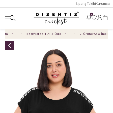
Sipariş Takibi
Kurumsal
6
rim
Body'lerde 4 Al 3 Öde
2. Ürüne %50 İndirim