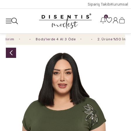
Sipariş Takibi
Kurumsal
6
dirim
Body'lerde 4 Al 3 Öde
2. Ürüne %50 İndirim