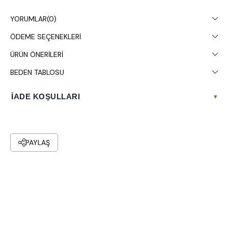
gösterebilir.
YORUMLAR
(0)
Çamaşır makinesinde 30° yıkanması tavsiye edilir.
ÖDEME SEÇENEKLERI
ÜRÜN ÖNERILERI
BEDEN TABLOSU
İADE KOŞULLARI
▾
PAYLAŞ