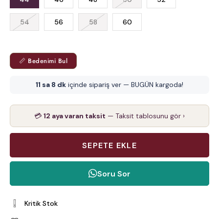
54
56
58
60
📏 Bedenimi Bul
11 sa 8 dk
içinde sipariş ver — BUGÜN kargoda!
💳
12 aya varan taksit
— Taksit tablosunu gör ›
Soru Sor
Kritik Stok