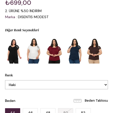
₺699,00
2. ÜRÜNE %50 İNDİRİM
Marka
:
DISENTIS MODEST
Diğer Renk Seçenekleri
Renk
Beden
Beden Tablosu
44
46
48
50
52