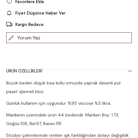
Favorilere Ekle
Fiyat Düşünce Haber Ver
Kargo Bedava
Yorum Yaz
ÜRÜN ÖZELLIKLERI
Büyük beden düşük kısa kollu omuzda yaprak desenli pul
payet işlemeli bluz.
Günlük kullanım için uygundur. %95 viscose %5 likra.
Mankenin üzerindeki ürün 44 bedendir. Manken Boy: 1.73,
Göğüs:108, Bel:87, Basen:119.
Stüdyo çekimlerinde renkler ışık farklılığından dolayı değişiklik