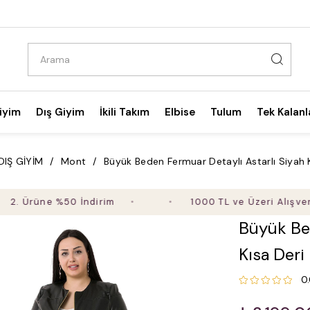
iyim
Dış Giyim
İkili Takım
Elbise
Tulum
Tek Kalanl
DIŞ GİYİM
Mont
Büyük Beden Fermuar Detaylı Astarlı Siyah 
rüne %50 İndirim
1000 TL ve Üzeri Alışverişte Ü
Büyük Bed
Kısa Der
0