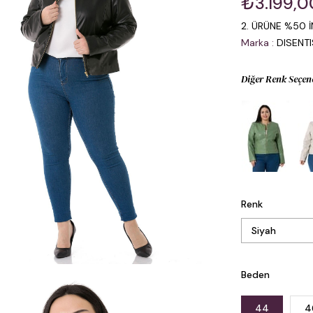
₺3.199,0
2. ÜRÜNE %50 İ
Marka
:
DISENT
Diğer Renk Seçen
Renk
Beden
44
4