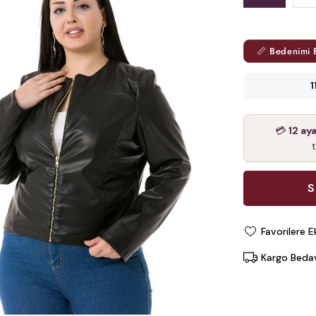
📏 Bedenimi 
1
💳
12 ay
Favorilere E
Kargo Beda