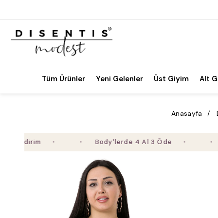
Tüm Ürünler
Yeni Gelenler
Üst Giyim
Alt G
Anasayfa
dirim
Body'lerde 4 Al 3 Öde
2. Ü