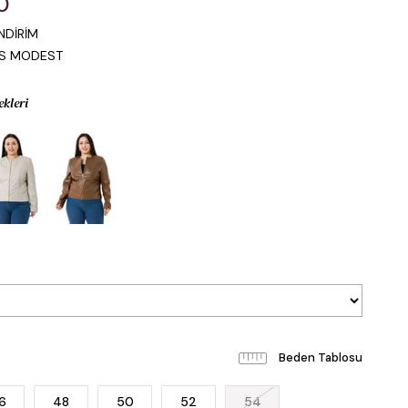
0
NDİRİM
IS MODEST
ekleri
Beden Tablosu
6
48
50
52
54