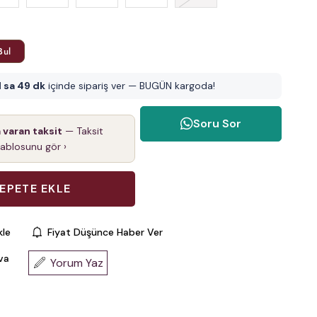
Bul
1 sa 49 dk
içinde sipariş ver — BUGÜN kargoda!
Soru Sor
a varan taksit
— Taksit
tablosunu gör ›
kle
Fiyat Düşünce Haber Ver
va
Yorum Yaz