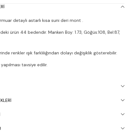
RI
muar detaylı astarlı kısa suni deri mont .
deki ürün 44 bedendir. Manken Boy: 1.73, Göğüs:108, Bel:87,
nde renkler ışık farklılığından dolayı değişiklik gösterebilir.
apılması tavsiye edilir.
KLERI
I
U