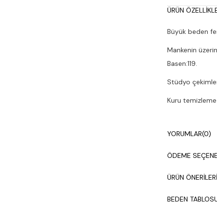
ÜRÜN ÖZELLIKLE
Büyük beden fer
Mankenin üzerin
Basen:119.
Stüdyo çekimleri
Kuru temizleme y
YORUMLAR
(0)
ÖDEME SEÇENE
ÜRÜN ÖNERILER
BEDEN TABLOS