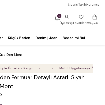
Sipariş Takibi
Kurumsal
6
Favorilerim
Üye Girişi
Sepetim
ar
Küçük Beden
Denim | Jean
Bedenimi Bul
Kısa Deri Mont
cretsiz Kargo
Mobil Uygulamaya Özel Ek %5 İnd
en Fermuar Detaylı Astarlı Siyah
i Mont
.0