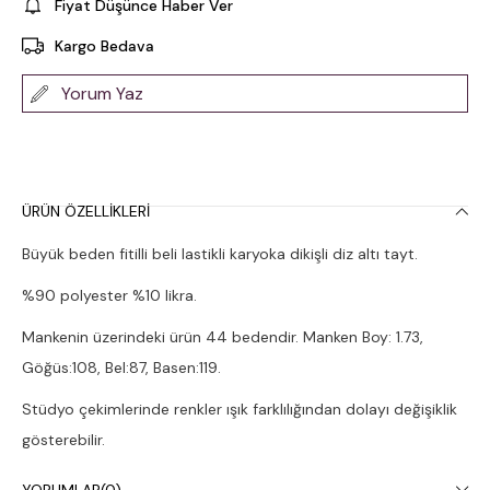
Fiyat Düşünce Haber Ver
Kargo Bedava
Yorum Yaz
ÜRÜN ÖZELLIKLERI
Büyük beden fitilli beli lastikli karyoka dikişli diz altı tayt.
%90 polyester %10 likra.
Mankenin üzerindeki ürün 44 bedendir. Manken Boy: 1.73,
Göğüs:108, Bel:87, Basen:119.
Stüdyo çekimlerinde renkler ışık farklılığından dolayı değişiklik
gösterebilir.
Çamaşır makinesinde 30° yıkanması tavsiye edilir.