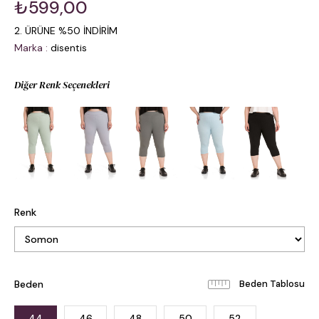
₺599,00
2. ÜRÜNE %50 İNDİRİM
Marka
:
disentis
Diğer Renk Seçenekleri
Renk
Beden
Beden Tablosu
44
46
48
50
52