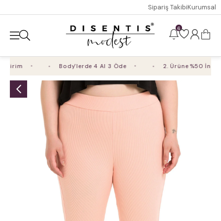
Sipariş Takibi
Kurumsal
6
dirim
Body'lerde 4 Al 3 Öde
2. Ürüne %50 İndirim