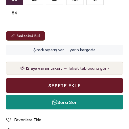
54
📏 Bedenimi Bul
Şimdi sipariş ver — yarın kargoda
💳
12 aya varan taksit
— Taksit tablosunu gör ›
Soru Sor
Favorilere Ekle