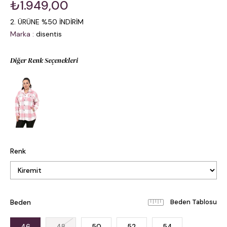
₺1.949,00
2. ÜRÜNE %50 İNDİRİM
Marka
:
disentis
Diğer Renk Seçenekleri
Renk
Beden
Beden Tablosu
46
48
50
52
54