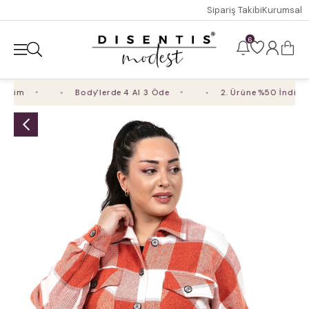
Sipariş Takibi
Kurumsal
6
rim
Body'lerde 4 Al 3 Öde
2. Ürüne %50 İndirim