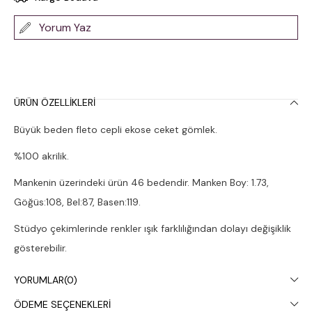
Yorum Yaz
ÜRÜN ÖZELLIKLERI
Büyük beden fleto cepli ekose ceket gömlek.
%100 akrilik.
Mankenin üzerindeki ürün 46 bedendir. Manken Boy: 1.73,
Göğüs:108, Bel:87, Basen:119.
Stüdyo çekimlerinde renkler ışık farklılığından dolayı değişiklik
gösterebilir.
Çamaşır makinesinde 30° yıkanması tavsiye edilir.
YORUMLAR
(0)
ÖDEME SEÇENEKLERI