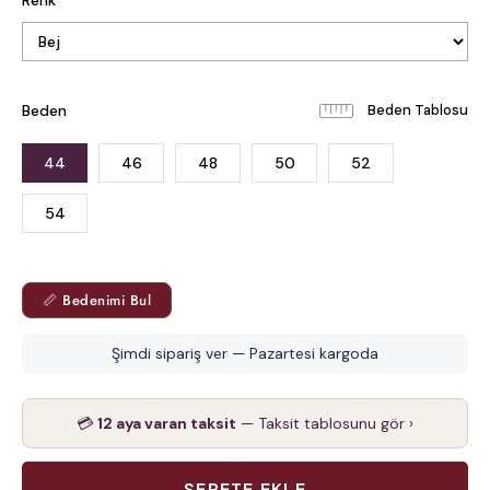
Renk
Beden
Beden Tablosu
44
46
48
50
52
54
📏 Bedenimi Bul
Şimdi sipariş ver — Pazartesi kargoda
💳
12 aya varan taksit
— Taksit tablosunu gör ›