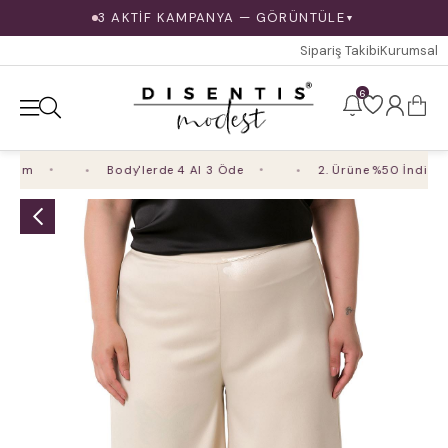
3 AKTİF KAMPANYA — GÖRÜNTÜLE
▼
Sipariş Takibi
Kurumsal
6
rim
Body'lerde 4 Al 3 Öde
2. Ürüne %50 İndirim