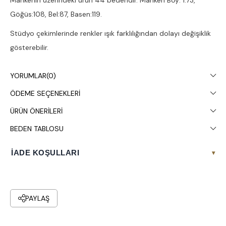
Mankenin üzerindeki ürün 44 bedendir. Manken Boy: 1.73,
Göğüs:108, Bel:87, Basen:119.
Stüdyo çekimlerinde renkler ışık farklılığından dolayı değişiklik
gösterebilir.
Çamaşır makinesinde 30° yıkanması tavsiye edilir.
YORUMLAR
(0)
ÖDEME SEÇENEKLERI
ÜRÜN ÖNERILERI
BEDEN TABLOSU
İADE KOŞULLARI
▾
PAYLAŞ