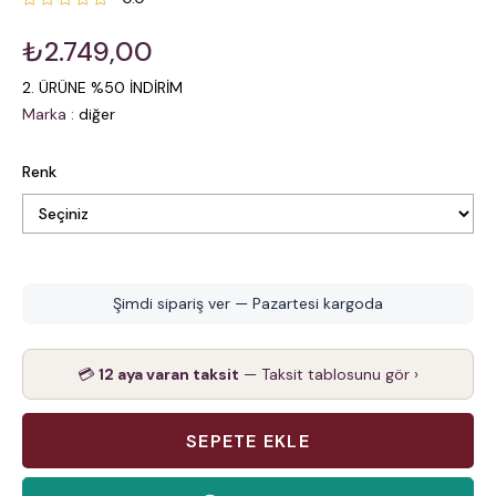
₺2.749,00
2. ÜRÜNE %50 İNDİRİM
Marka
:
diğer
Renk
Şimdi sipariş ver — Pazartesi kargoda
💳
12 aya varan taksit
— Taksit tablosunu gör ›