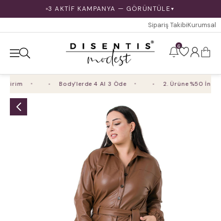
3 AKTİF KAMPANYA — GÖRÜNTÜLE
▼
Sipariş Takibi
Kurumsal
6
dirim
Body'lerde 4 Al 3 Öde
2. Ürüne %50 İndirim