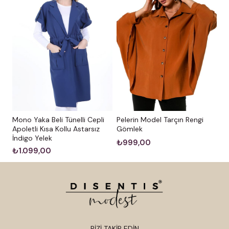
Mono Yaka Beli Tünelli Cepli
Pelerin Model Tarçın Rengi
Apoletli Kısa Kollu Astarsız
Gömlek
İndigo Yelek
₺999,00
₺1.099,00
BİZİ TAKİP EDİN