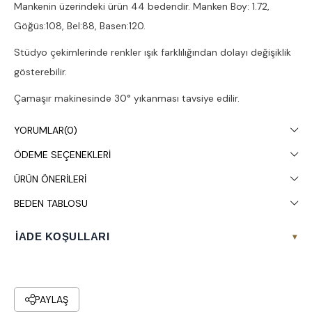
Mankenin üzerindeki ürün 44 bedendir. Manken Boy: 1.72,
Göğüs:108, Bel:88, Basen:120.
Stüdyo çekimlerinde renkler ışık farklılığından dolayı değişiklik
gösterebilir.
Çamaşır makinesinde 30° yıkanması tavsiye edilir.
YORUMLAR
(0)
ÖDEME SEÇENEKLERI
ÜRÜN ÖNERILERI
BEDEN TABLOSU
İADE KOŞULLARI
▾
PAYLAŞ