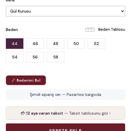
Renk
Beden
Beden Tablosu
44
46
48
50
52
54
56
58
📏 Bedenimi Bul
Şimdi sipariş ver — Pazartesi kargoda
💳
12 aya varan taksit
— Taksit tablosunu gör ›