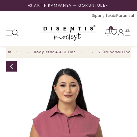
3 AKTİF KAMPANYA — GÖRÜNTÜLE
▼
Sipariş Takibi
Kurumsal
6
irim
Body'lerde 4 Al 3 Öde
2. Ürüne %50 İndirim