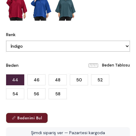
Renk
Beden
Beden Tablosu
44
46
48
50
52
54
56
58
📏 Bedenimi Bul
Şimdi sipariş ver — Pazartesi kargoda