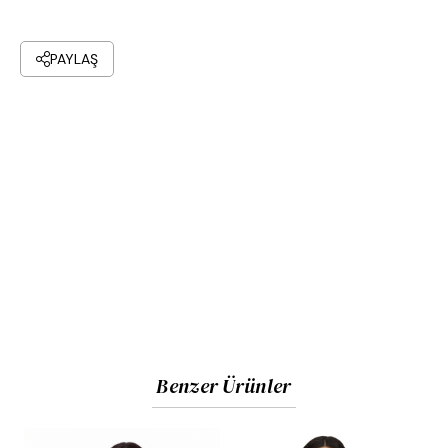
özgürlüğü sağlayan oldukça rahat (oversize/relaxed)
kalıp.
PAYLAŞ
Tasarım:
Yanlarda küçük yırtmaç detayları bulunan,
arka kısmı ön kısmına göre hafif daha uzun dökümlü
bitiş.
Kullanım:
Hafif ve dökümlü yapısı ile jean pantolonlar
veya kumaş pantolonlarla kombinlenerek günlük, ofis
ve sosyal aktiviteler için son derece uygundur.
Kumaş ve Beden Bilgisi
Kumaş İçeriği:
Yüksek kaliteli doku (Kırışmaya karşı
dirençli, formunu koruyan ve nefes alabilen dökümlü
Benzer Ürünler
kumaş).
Görseldeki Ürün Bedeni:
44