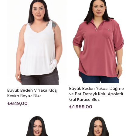
Manken Ölçüleri:
Boy:
1.73 cm
Göğüs:
108 cm |
Bel:
87 cm |
Basen:
119 cm
Bakım ve Uyarılar
Yıkama:
Ürünün formunu ve dokusunu uzun süre
koruması için çamaşır makinesinde 30°C’de
yıkanması tavsiye edilir.
Renk Notu:
Stüdyo çekimlerinde renkler, ışık
farklılığından dolayı küçük ton değişiklikleri
Büyük Beden Yakası Düğme
Büyük Beden V Yaka Kloş
ve Pat Detaylı Kolu Apoletli
Kesim Beyaz Bluz
gösterebilir.
Gül Kurusu Bluz
₺649,00
₺1.959,00