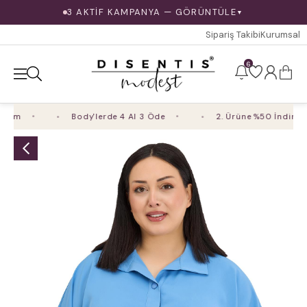
3 AKTİF KAMPANYA — GÖRÜNTÜLE
▼
Sipariş Takibi
Kurumsal
6
im
Body'lerde 4 Al 3 Öde
2. Ürüne %50 İndirim