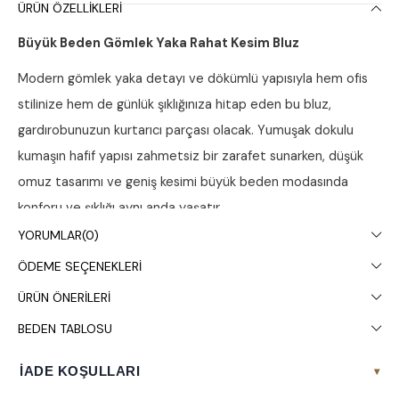
ÜRÜN ÖZELLIKLERI
Büyük Beden Gömlek Yaka Rahat Kesim Bluz
Modern gömlek yaka detayı ve dökümlü yapısıyla hem ofis
stilinize hem de günlük şıklığınıza hitap eden bu bluz,
gardırobunuzun kurtarıcı parçası olacak. Yumuşak dokulu
kumaşın hafif yapısı zahmetsiz bir zarafet sunarken, düşük
omuz tasarımı ve geniş kesimi büyük beden modasında
konforu ve şıklığı aynı anda yaşatır.
YORUMLAR
(0)
Ürün Detayları ve Teknik Özellikler
ÖDEME SEÇENEKLERI
Yaka ve Kol:
Modern gömlek yaka tasarımına ve ön
ÜRÜN ÖNERILERI
kısımda tek düğme detayına sahiptir. Düşük omuzlu,
BEDEN TABLOSU
geniş kesim (truvakar) kolları ile ferah ve modern bir
kullanım sunar.
İADE KOŞULLARI
▾
Kesim:
Vücut hatlarını dengeleyen, hareket