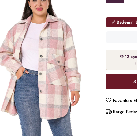
📏 Bedenimi 
💳
12 ay
Favorilere E
Kargo Beda