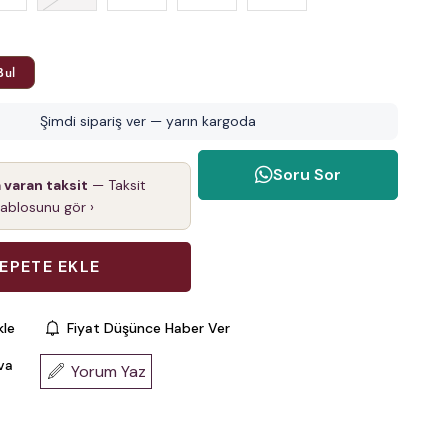
Bul
Şimdi sipariş ver — yarın kargoda
Soru Sor
a varan taksit
— Taksit
tablosunu gör ›
kle
Fiyat Düşünce Haber Ver
va
Yorum Yaz