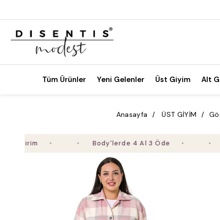
Tüm Ürünler
Yeni Gelenler
Üst Giyim
Alt G
Anasayfa
ÜST GİYİM
Gö
irim
Body'lerde 4 Al 3 Öde
2. Ür