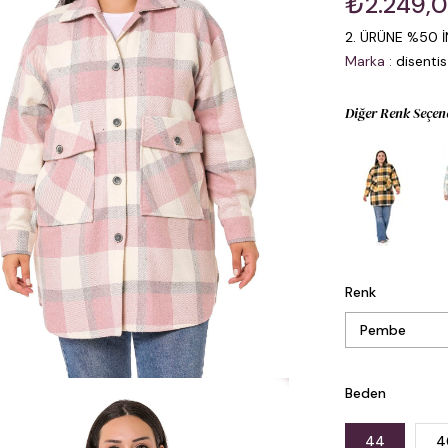
₺2.249,
2. ÜRÜNE %50 İ
Marka
:
disentis
Diğer Renk Seçen
Renk
Beden
44
4