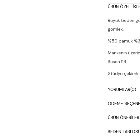
ÜRÜN ÖZELLIKLE
Büyük beden gö
gömlek.
%50 pamuk %30 
Mankenin üzerin
Basen:119.
Stüdyo çekimleri
Çamaşır makines
YORUMLAR
(0)
ÖDEME SEÇENE
ÜRÜN ÖNERILER
BEDEN TABLOS