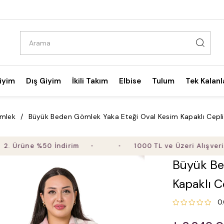
iyim
Dış Giyim
İkili Takım
Elbise
Tulum
Tek Kalanl
mlek
Büyük Beden Gömlek Yaka Eteği Oval Kesim Kapaklı Ce
üne %50 İndirim
1000 TL ve Üzeri Alışverişte Üc
Büyük Be
Kapaklı 
0