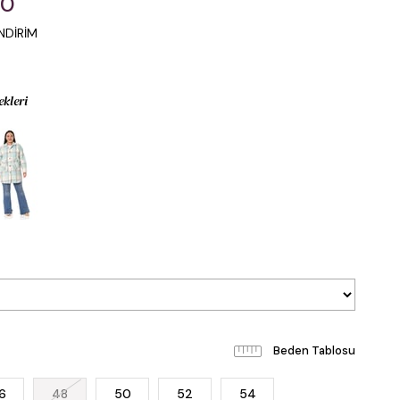
00
NDİRİM
ekleri
Beden Tablosu
6
48
50
52
54