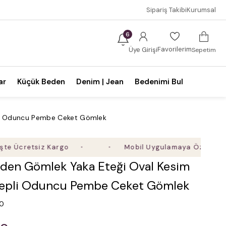
Sipariş Takibi
Kurumsal
6
Favorilerim
Üye Girişi
Sepetim
ar
Küçük Beden
Denim | Jean
Bedenimi Bul
pli Oduncu Pembe Ceket Gömlek
retsiz Kargo
Mobil Uygulamaya Özel Ek %5 İndi
den Gömlek Yaka Eteği Oval Kesim
Cepli Oduncu Pembe Ceket Gömlek
.0