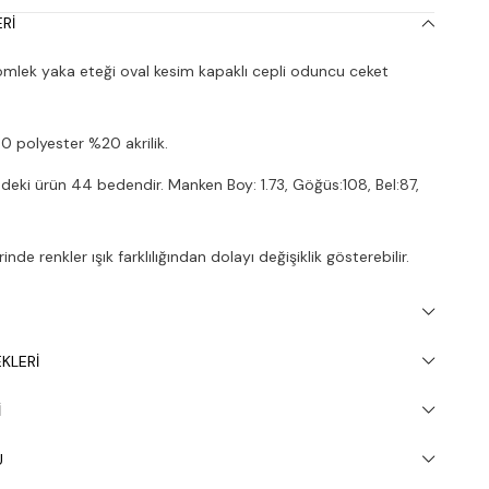
RI
mlek yaka eteği oval kesim kapaklı cepli oduncu ceket
polyester %20 akrilik.
deki ürün 44 bedendir. Manken Boy: 1.73, Göğüs:108, Bel:87,
nde renkler ışık farklılığından dolayı değişiklik gösterebilir.
inde 30° yıkanması tavsiye edilir.
KLERI
I
U