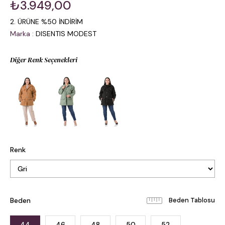
₺3.949,00
2. ÜRÜNE %50 İNDİRİM
Marka
:
DISENTIS MODEST
Diğer Renk Seçenekleri
Renk
Beden
Beden Tablosu
44
46
48
50
52