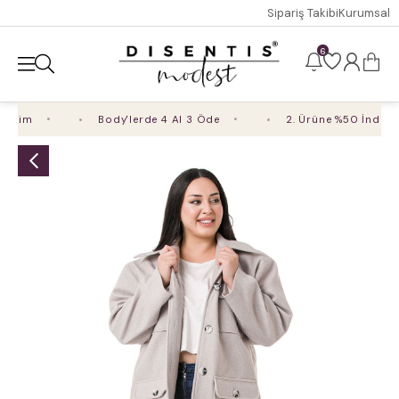
Sipariş Takibi
Kurumsal
6
irim
Body'lerde 4 Al 3 Öde
2. Ürüne %50 İndirim