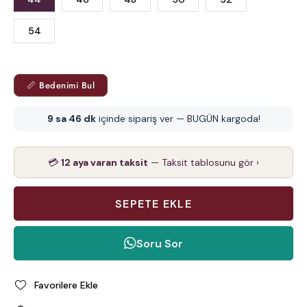
54
📏 Bedenimi Bul
9 sa 46 dk
içinde sipariş ver — BUGÜN kargoda!
💳
12 aya varan taksit
— Taksit tablosunu gör ›
Soru Sor
Favorilere Ekle