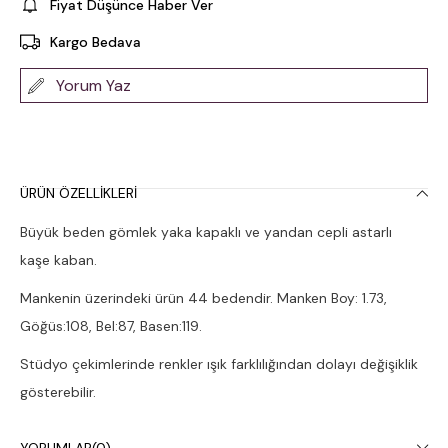
Fiyat Düşünce Haber Ver
Kargo Bedava
Yorum Yaz
ÜRÜN ÖZELLIKLERI
Büyük beden gömlek yaka kapaklı ve yandan cepli astarlı
kaşe kaban.
Mankenin üzerindeki ürün 44 bedendir. Manken Boy: 1.73,
Göğüs:108, Bel:87, Basen:119.
Stüdyo çekimlerinde renkler ışık farklılığından dolayı değişiklik
gösterebilir.
Kuru temizleme yapılması tavsiye edilir.