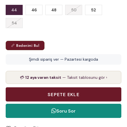
44
46
48
50
52
54
📏 Bedenimi Bul
Şimdi sipariş ver — Pazartesi kargoda
💳
12 aya varan taksit
— Taksit tablosunu gör ›
Soru Sor