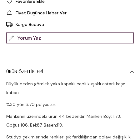
Favorilere Ekle
Fiyat Düşünce Haber Ver
Kargo Bedava
Yorum Yaz
ÜRÜN ÖZELLIKLERI
Büyük beden gömlek yaka kapaklı cepli kuşaklı astarlı kaşe
kaban.
%30 yün %70 polyester.
Mankenin üzerindeki ürün 44 bedendir. Manken Boy: 1.73,
Göğüs:108, Bel:87, Basen:119.
Stüdyo çekimlerinde renkler ışık farklılığından dolayı değişiklik