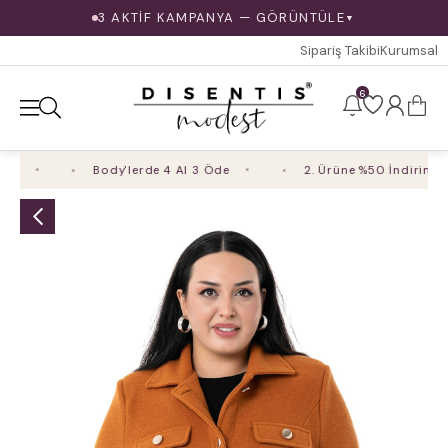
3 AKTİF KAMPANYA — GÖRÜNTÜLE
▼
Sipariş Takibi
Kurumsal
6
m
Body'lerde 4 Al 3 Öde
2. Ürüne %50 İndirim