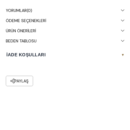
gösterebilir.
YORUMLAR
(0)
Kuru temizleme yapılması tavsiye edilir.
ÖDEME SEÇENEKLERI
ÜRÜN ÖNERILERI
BEDEN TABLOSU
İADE KOŞULLARI
▾
PAYLAŞ