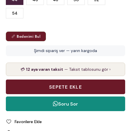
54
📏 Bedenimi Bul
Şimdi sipariş ver — yarın kargoda
💳
12 aya varan taksit
— Taksit tablosunu gör ›
Soru Sor
Favorilere Ekle