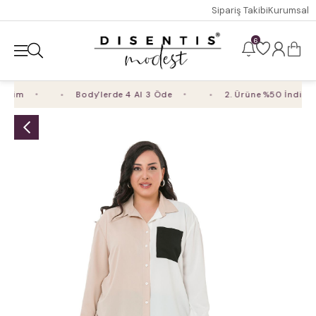
Sipariş Takibi
Kurumsal
6
rim
Body'lerde 4 Al 3 Öde
2. Ürüne %50 İndirim