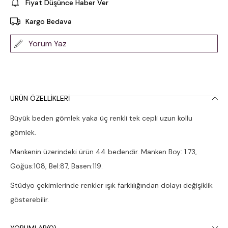
Fiyat Düşünce Haber Ver
Kargo Bedava
Yorum Yaz
ÜRÜN ÖZELLIKLERI
Büyük beden gömlek yaka üç renkli tek cepli uzun kollu
gömlek.
Mankenin üzerindeki ürün 44 bedendir. Manken Boy: 1.73,
Göğüs:108, Bel:87, Basen:119.
Stüdyo çekimlerinde renkler ışık farklılığından dolayı değişiklik
gösterebilir.
Çamaşır makinesinde 30° yıkanması tavsiye edilir.