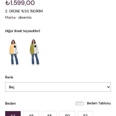
₺1.599,00
2. ÜRÜNE %50 İNDİRİM
Marka
:
disentis
Diğer Renk Seçenekleri
Renk
Beden
Beden Tablosu
44
46
48
50
52