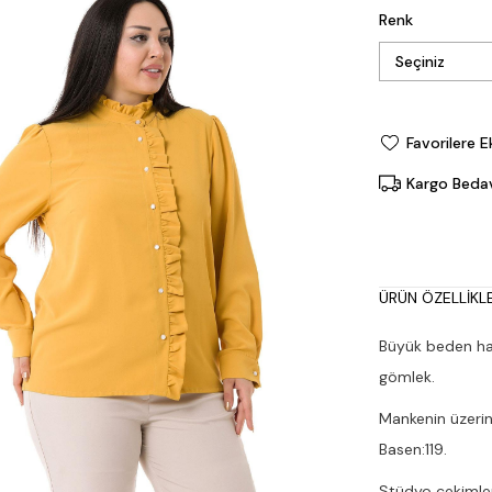
Renk
Favorilere E
Kargo Beda
ÜRÜN ÖZELLIKLE
Büyük beden haki
gömlek.
Mankenin üzerin
Basen:119.
Stüdyo çekimleri