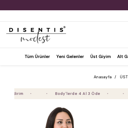
Tüm Ürünler
Yeni Gelenler
Üst Giyim
Alt G
Anasayfa
ÜST
irim
Body'lerde 4 Al 3 Öde
2. Ür