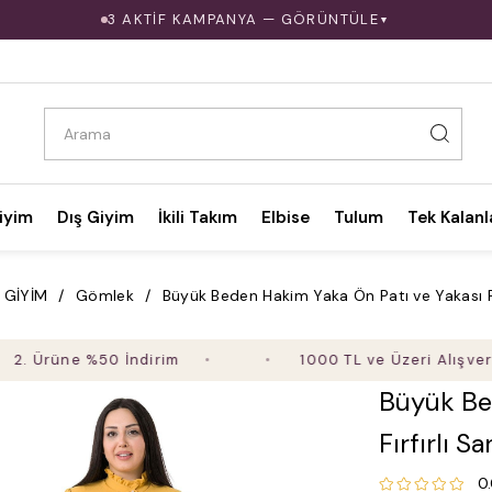
3 AKTİF KAMPANYA — GÖRÜNTÜLE
▼
iyim
Dış Giyim
İkili Takım
Elbise
Tulum
Tek Kalanl
 GİYİM
Gömlek
Büyük Beden Hakim Yaka Ön Patı ve Yakası Fı
üne %50 İndirim
1000 TL ve Üzeri Alışverişte Üc
Büyük Be
Fırfırlı S
0