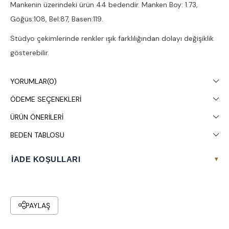
Mankenin üzerindeki ürün 44 bedendir. Manken Boy: 1.73,
Göğüs:108, Bel:87, Basen:119.
Stüdyo çekimlerinde renkler ışık farklılığından dolayı değişiklik
gösterebilir.
Çamaşır makinesinde 30° yıkanması tavsiye edilir.
YORUMLAR
(0)
ÖDEME SEÇENEKLERI
ÜRÜN ÖNERILERI
BEDEN TABLOSU
İADE KOŞULLARI
▾
PAYLAŞ