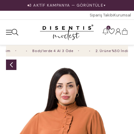
3 AKTİF KAMPANYA — GÖRÜNTÜLE
▼
Sipariş Takibi
Kurumsal
6
rim
Body'lerde 4 Al 3 Öde
2. Ürüne %50 İndirim