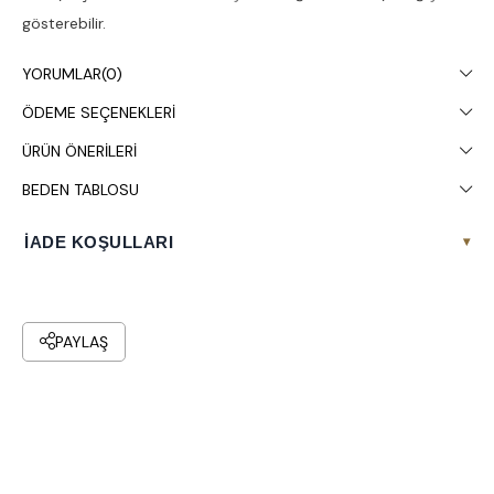
gösterebilir.
Çamaşır makinesinde 30° yıkanması tavsiye edilir.
YORUMLAR
(0)
ÖDEME SEÇENEKLERI
ÜRÜN ÖNERILERI
BEDEN TABLOSU
İADE KOŞULLARI
▾
PAYLAŞ