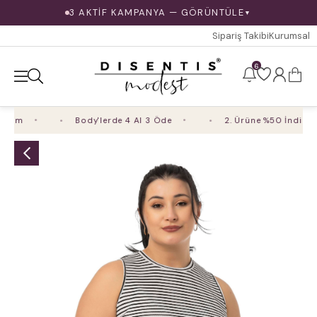
3 AKTİF KAMPANYA — GÖRÜNTÜLE
▼
Sipariş Takibi
Kurumsal
6
im
Body'lerde 4 Al 3 Öde
2. Ürüne %50 İndirim