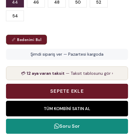
44
46
48
50
52
54
📏 Bedenimi Bul
Şimdi sipariş ver — Pazartesi kargoda
💳
12 aya varan taksit
— Taksit tablosunu gör ›
TÜM KOMBINI SATIN AL
Soru Sor