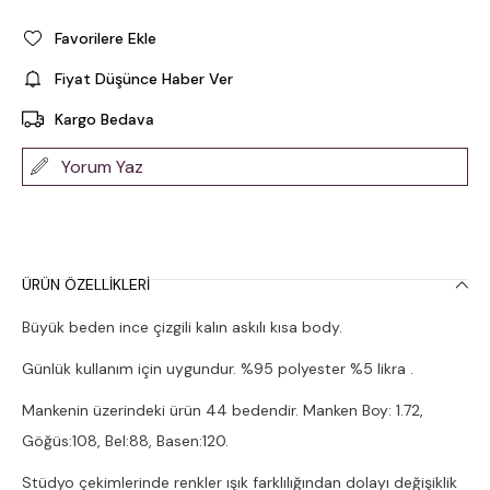
Favorilere Ekle
Fiyat Düşünce Haber Ver
Kargo Bedava
Yorum Yaz
ÜRÜN ÖZELLIKLERI
Büyük beden ince çizgili kalın askılı kısa body.
Günlük kullanım için uygundur. %95 polyester %5 likra .
Mankenin üzerindeki ürün 44 bedendir. Manken Boy: 1.72,
Göğüs:108, Bel:88, Basen:120.
Stüdyo çekimlerinde renkler ışık farklılığından dolayı değişiklik