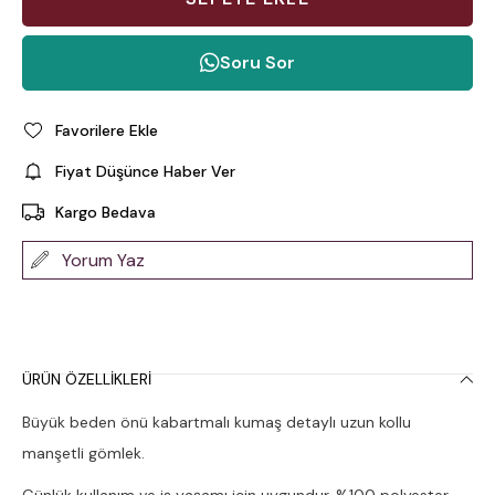
Soru Sor
Favorilere Ekle
Fiyat Düşünce Haber Ver
Kargo Bedava
Yorum Yaz
ÜRÜN ÖZELLIKLERI
Büyük beden önü kabartmalı kumaş detaylı uzun kollu
manşetli gömlek.
Günlük kullanım ve iş yaşamı için uygundur. %100 polyester.