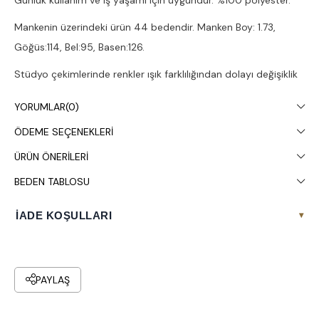
Mankenin üzerindeki ürün 44 bedendir. Manken Boy: 1.73,
Göğüs:114, Bel:95, Basen:126.
Stüdyo çekimlerinde renkler ışık farklılığından dolayı değişiklik
gösterebilir.
YORUMLAR
(0)
Çamaşır makinesinde 30° yıkanması tavsiye edilir.
ÖDEME SEÇENEKLERI
ÜRÜN ÖNERILERI
BEDEN TABLOSU
İADE KOŞULLARI
▾
PAYLAŞ