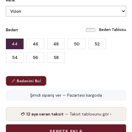
Beden
Beden Tablosu
44
46
48
50
52
54
56
58
📏 Bedenimi Bul
Şimdi sipariş ver — Pazartesi kargoda
💳
12 aya varan taksit
— Taksit tablosunu gör ›