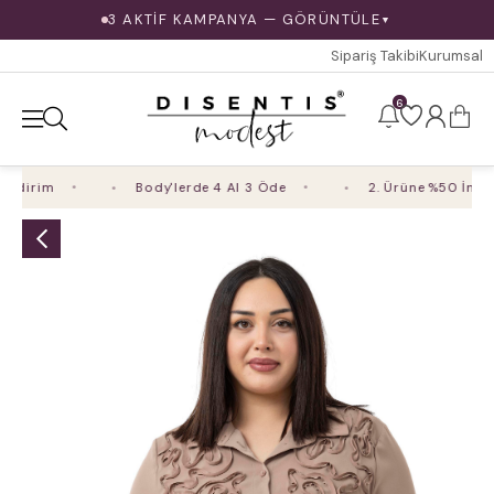
3 AKTİF KAMPANYA — GÖRÜNTÜLE
▼
Sipariş Takibi
Kurumsal
6
dirim
Body'lerde 4 Al 3 Öde
2. Ürüne %50 İndirim