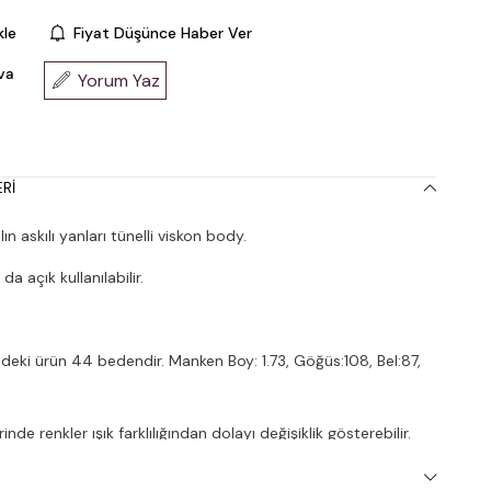
kle
Fiyat Düşünce Haber Ver
va
Yorum Yaz
RI
n askılı yanları tünelli viskon body.
da açık kullanılabilir.
deki ürün 44 bedendir. Manken Boy: 1.73, Göğüs:108, Bel:87,
nde renkler ışık farklılığından dolayı değişiklik gösterebilir.
inde 30° yıkanması tavsiye edilir.