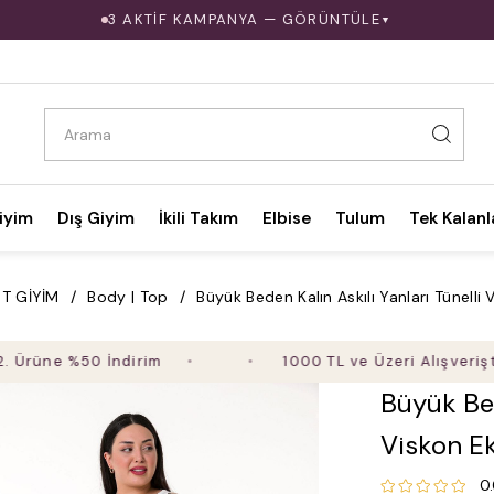
3 AKTİF KAMPANYA — GÖRÜNTÜLE
▼
iyim
Dış Giyim
İkili Takım
Elbise
Tulum
Tek Kalanl
T GİYİM
Body | Top
Büyük Beden Kalın Askılı Yanları Tünelli
e %50 İndirim
1000 TL ve Üzeri Alışverişte Ücre
Büyük Bed
Viskon E
0