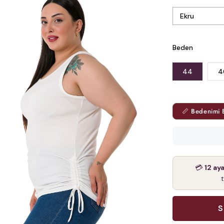
Beden
44
4
📏 Bedenimi 
💳
12 ay