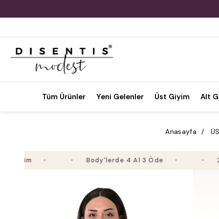
Tüm Ürünler
Yeni Gelenler
Üst Giyim
Alt G
Anasayfa
ÜS
Body'lerde 4 Al 3 Öde
2. Ürün