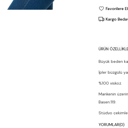
Favorilere E
Kargo Beda
ÜRÜN ÖZELLIKLE
Büyük beden kalı
İpler büzgülü ya 
%100 viskoz.
Mankenin üzerin
Basen:119.
Stüdyo çekimleri
Çamaşır makines
YORUMLAR
(0)