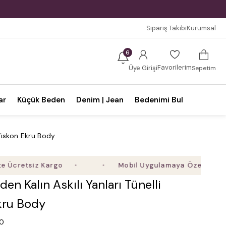
Sipariş Takibi
Kurumsal
6
Favorilerim
Üye Girişi
Sepetim
ar
Küçük Beden
Denim | Jean
Bedenimi Bul
 Viskon Ekru Body
tsiz Kargo
Mobil Uygulamaya Özel Ek %5 İndiri
en Kalın Askılı Yanları Tünelli
kru Body
.0