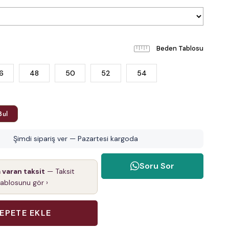
Beden Tablosu
6
48
50
52
54
Bul
Şimdi sipariş ver — Pazartesi kargoda
Soru Sor
a varan taksit
— Taksit
tablosunu gör ›