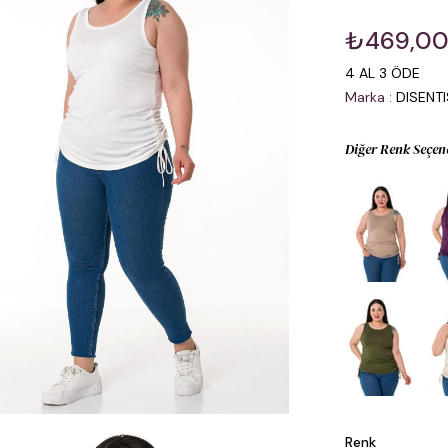
₺469,0
4 AL 3 ÖDE
Marka
:
DISENT
Diğer Renk Seçen
Renk