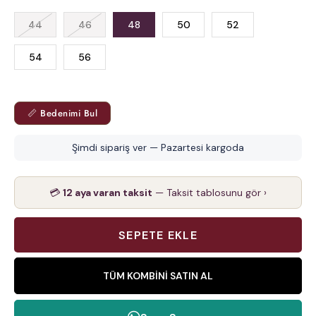
44
46
48
50
52
54
56
📏 Bedenimi Bul
Şimdi sipariş ver — Pazartesi kargoda
💳
12 aya varan taksit
— Taksit tablosunu gör ›
TÜM KOMBINI SATIN AL