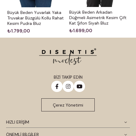
Büyük Beden Arkadan
Büyük Beden Yuvarlak Yaka
Düğmeli Asimetrik Kesim Çift
Truvakar Büzgülü Kollu Rahat
Kat Şifon Siyah Bluz
Kesim Pudra Bluz
₺1.699,00
₺1.799,00
BİZİ TAKİP EDİN
Çerez Yönetimi
HIZLI ERİŞİM
ÖNEMLİ BİLGİLER