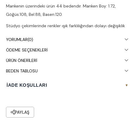
Mankenin üzerindeki ürün 44 bedendir. Manken Boy: 1.72,
Göğüs:108, Bel:88, Basen:120.
Stüdyo çekimlerinde renkler ışık farklılığından dolayı değişiklik
gösterebilir.
YORUMLAR
(0)
Çamaşır makinesinde 30° yıkanması tavsiye edilir.
ÖDEME SEÇENEKLERI
ÜRÜN ÖNERILERI
BEDEN TABLOSU
İADE KOŞULLARI
▾
PAYLAŞ