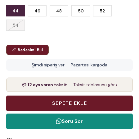
44
46
48
50
52
54
📏 Bedenimi Bul
Şimdi sipariş ver — Pazartesi kargoda
💳
12 aya varan taksit
— Taksit tablosunu gör ›
Soru Sor