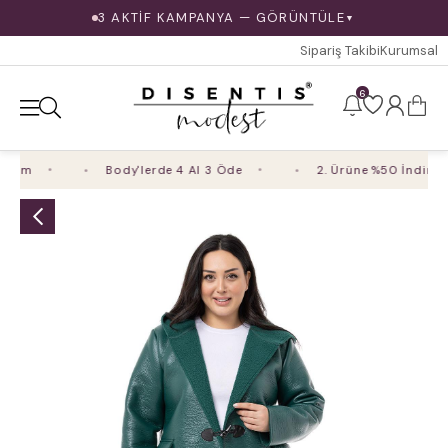
3 AKTİF KAMPANYA — GÖRÜNTÜLE
▼
Sipariş Takibi
Kurumsal
6
rim
Body'lerde 4 Al 3 Öde
2. Ürüne %50 İndirim