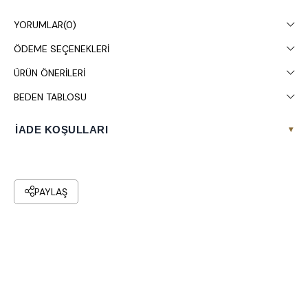
Kuru temizleme yapılması tavsiye edilir.
YORUMLAR
(0)
ÖDEME SEÇENEKLERI
ÜRÜN ÖNERILERI
BEDEN TABLOSU
İADE KOŞULLARI
▾
PAYLAŞ