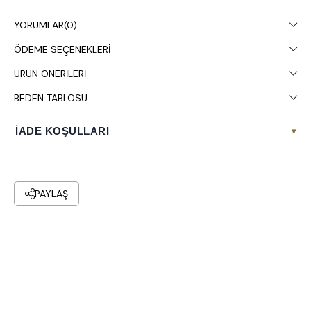
Çamaşır makinesinde 30° yıkanması tavsiye edilir.
YORUMLAR
(0)
ÖDEME SEÇENEKLERI
ÜRÜN ÖNERILERI
BEDEN TABLOSU
İADE KOŞULLARI
▾
PAYLAŞ