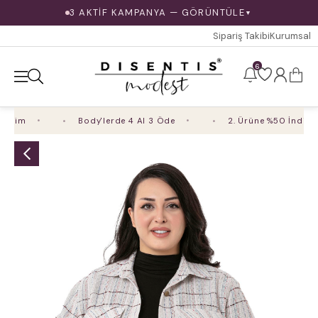
3 AKTİF KAMPANYA — GÖRÜNTÜLE
▼
Sipariş Takibi
Kurumsal
6
rim
Body'lerde 4 Al 3 Öde
2. Ürüne %50 İndirim