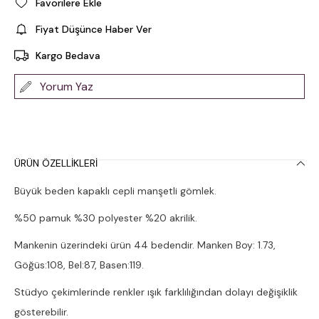
Favorilere Ekle
Fiyat Düşünce Haber Ver
Kargo Bedava
Yorum Yaz
ÜRÜN ÖZELLIKLERI
Büyük beden kapaklı cepli manşetli gömlek.
%50 pamuk %30 polyester %20 akrilik.
Mankenin üzerindeki ürün 44 bedendir. Manken Boy: 1.73,
Göğüs:108, Bel:87, Basen:119.
Stüdyo çekimlerinde renkler ışık farklılığından dolayı değişiklik
gösterebilir.