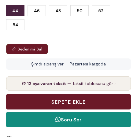
44
46
48
50
52
54
📏 Bedenimi Bul
Şimdi sipariş ver — Pazartesi kargoda
💳
12 aya varan taksit
— Taksit tablosunu gör ›
Soru Sor