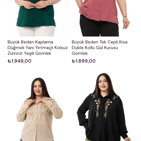
Göğüs:
108 cm |
Bel:
87 cm |
Basen:
119 cm
Bakım ve Uyarılar
Yıkama:
Kumaşın formunu ve yumuşaklığını uzun süre
koruması için 30°C’de yıkanması tavsiye edilir.
Büyük Beden Kaplama
Büyük Beden Tek Cepli Kısa
Düğmeli Yanı Yırtmaçlı Kolsuz
Duble Kollu Gül Kurusu
Ütüleme:
Düşük ısıda hafifçe ütülenebilir.
Zümrüt Yeşili Gömlek
Gömlek
Renk Notu:
Stüdyo çekimlerinde renkler, ışık
₺1.949,00
₺1.899,00
farklılığından dolayı küçük ton değişiklikleri
gösterebilir.