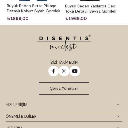
Büyük Beden Sırtta Plikaşe
Büyük Beden Yanlarda Deri
Detaylı Kolsuz Siyah Gömlek
Toka Detaylı Beyaz Gömlek
₺1.899,00
₺1.969,00
BİZİ TAKİP EDİN
Çerez Yönetimi
HIZLI ERİŞİM
ÖNEMLİ BİLGİLER
HESABIM