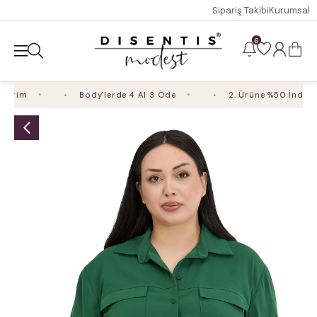
Sipariş Takibi
Kurumsal
6
irim
Body'lerde 4 Al 3 Öde
2. Ürüne %50 İndirim