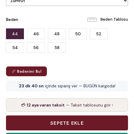
Beden
Beden Tablosu
44
46
48
50
52
54
56
58
📏 Bedenimi Bul
23 dk 39 sn
içinde sipariş ver — BUGÜN kargoda!
💳
12 aya varan taksit
— Taksit tablosunu gör ›