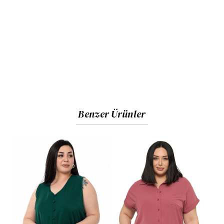
ve düz kesim. Arka kısımdaki roba dikişi, omuz ve sırt
bölgesinde kusursuz bir oturuş sağlar.
Kullanım:
Kırışmaya dayanıklı kumaşı sayesinde ofis
şıklığından seyahat kombinlerine kadar geniş bir
kullanım alanına sahiptir. Ceket içlerinde veya tek
başına rahatlıkla tercih edilebilir.
Kumaş ve Beden Bilgisi
Benzer Ürünler
Kumaş İçeriği:
Yüksek kaliteli %100 Polyester içerikli
kumaş. (Nefes alabilen, terletmeyen ve ütü
gereksinimi az olan özel doku).
Görseldeki Ürün Bedeni:
44
Manken Ölçüleri:
Boy:
1.73 cm