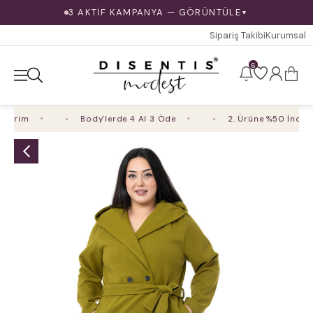
3 AKTİF KAMPANYA — GÖRÜNTÜLE
▼
Sipariş Takibi
Kurumsal
6
irim
Body'lerde 4 Al 3 Öde
2. Ürüne %50 İndirim