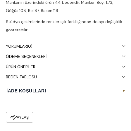
Mankenin üzerindeki ürün 44 bedendir. Manken Boy: 1.73,
Göğüs:108, Bel:87, Basen:119.
Stüdyo çekimlerinde renkler ışık farklılığından dolayı değişiklik
gösterebilir.
Kuru temizleme yapılması tavsiye edilir.
YORUMLAR
(0)
ÖDEME SEÇENEKLERI
ÜRÜN ÖNERILERI
BEDEN TABLOSU
İADE KOŞULLARI
▾
PAYLAŞ