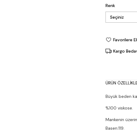
Renk
Favorilere E
Kargo Beda
ÜRÜN ÖZELLIKLE
Büyük beden kat
%100 viskose.
Mankenin üzerin
Basen:119.