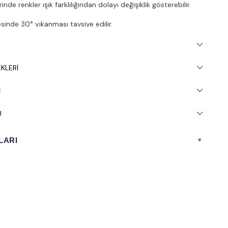
nde renkler ışık farklılığından dolayı değişiklik gösterebilir.
inde 30° yıkanması tavsiye edilir.
KLERI
I
U
LARI
▾