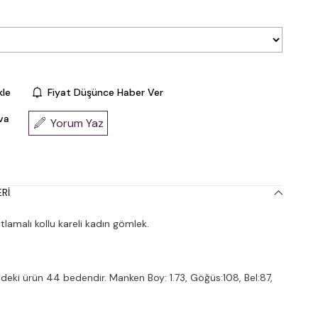
kle
Fiyat Düşünce Haber Ver
va
Yorum Yaz
RI
lamalı kollu kareli kadın gömlek.
deki ürün 44 bedendir. Manken Boy: 1.73, Göğüs:108, Bel:87,