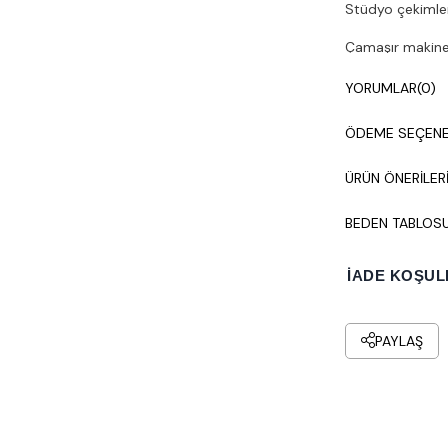
Stüdyo çekimleri
Çamaşır makines
YORUMLAR
(0)
ÖDEME SEÇENE
ÜRÜN ÖNERILER
BEDEN TABLOS
İADE KOŞUL
PAYLAŞ