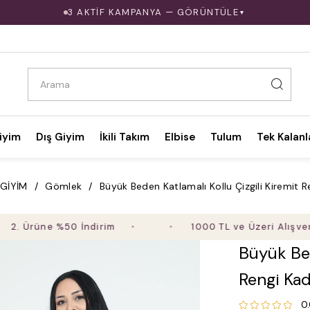
3 AKTİF KAMPANYA — GÖRÜNTÜLE
▼
iyim
Dış Giyim
İkili Takım
Elbise
Tulum
Tek Kalanl
 GİYİM
Gömlek
Büyük Beden Katlamalı Kollu Çizgili Kiremit 
rüne %50 İndirim
1000 TL ve Üzeri Alışverişte Ü
Büyük Bed
Rengi Ka
0