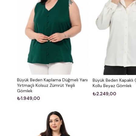
Büyük Beden Kaplama Düğmeli Yanı
Büyük Beden Kapaklı Ç
Yırtmaçlı Kolsuz Zümrüt Yeşili
Kollu Beyaz Gömlek
Gömlek
₺2.249,00
₺1.949,00