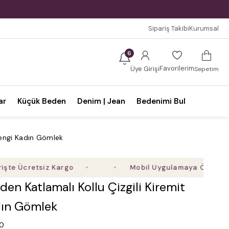
Sipariş Takibi
Kurumsal
6
Favorilerim
Üye Girişi
Sepetim
ar
Küçük Beden
Denim | Jean
Bedenimi Bul
Rengi Kadın Gömlek
cretsiz Kargo
Mobil Uygulamaya Özel Ek %5 İnd
en Katlamalı Kollu Çizgili Kiremit
dın Gömlek
.0