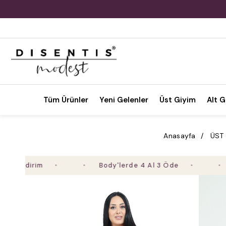
Tüm Ürünler
Yeni Gelenler
Üst Giyim
Alt G
Anasayfa
ÜST
dirim
Body'lerde 4 Al 3 Öde
2. Ü