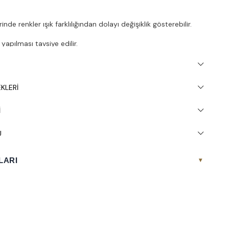
nde renkler ışık farklılığından dolayı değişiklik gösterebilir.
apılması tavsiye edilir.
KLERI
I
U
LARI
▾