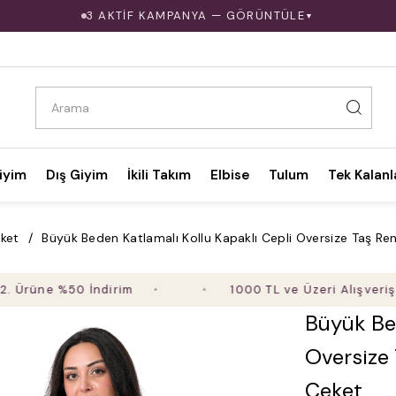
3 AKTİF KAMPANYA — GÖRÜNTÜLE
▼
iyim
Dış Giyim
İkili Takım
Elbise
Tulum
Tek Kalanl
ket
Büyük Beden Katlamalı Kollu Kapaklı Cepli Oversize Taş Re
ne %50 İndirim
1000 TL ve Üzeri Alışverişte Ücr
Büyük Bed
Oversize 
Ceket