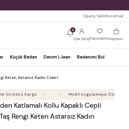
Sipariş Takibi
Kurumsal
6
Favorilerim
Üye Girişi
Sepetim
ar
Küçük Beden
Denim | Jean
Bedenimi Bul
ngi Keten Astarsız Kadın Ceket
etsiz Kargo
Mobil Uygulamaya Özel Ek %5 İndir
en Katlamalı Kollu Kapaklı Cepli
Taş Rengi Keten Astarsız Kadın