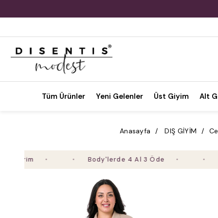
Tüm Ürünler
Yeni Gelenler
Üst Giyim
Alt G
Anasayfa
DIŞ GİYİM
Ce
Body'lerde 4 Al 3 Öde
2. Ürü