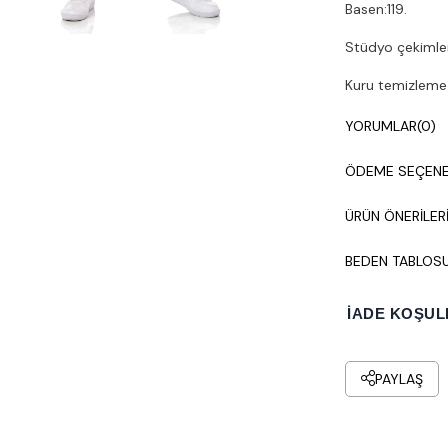
Basen:119.
Stüdyo çekimleri
Kuru temizleme y
YORUMLAR
(0)
ÖDEME SEÇENE
ÜRÜN ÖNERILER
BEDEN TABLOS
İADE KOŞUL
PAYLAŞ