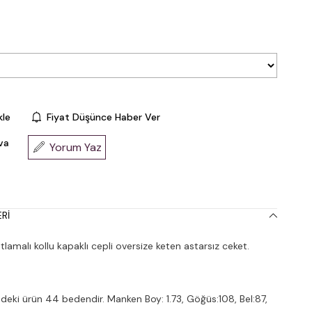
kle
Fiyat Düşünce Haber Ver
va
Yorum Yaz
RI
amalı kollu kapaklı cepli oversize keten astarsız ceket.
deki ürün 44 bedendir. Manken Boy: 1.73, Göğüs:108, Bel:87,