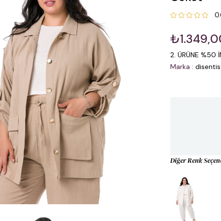
0
₺1.349,0
2. ÜRÜNE %50 İ
Marka
:
disentis
Diğer Renk Seçen