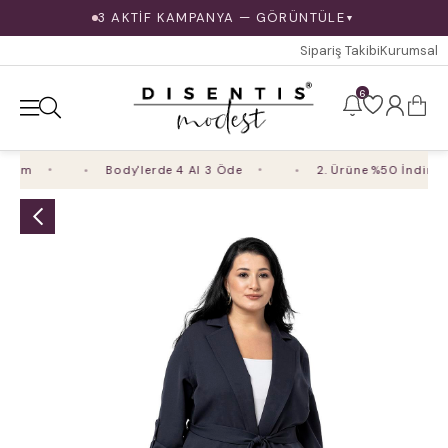
3 AKTİF KAMPANYA — GÖRÜNTÜLE
▼
Sipariş Takibi
Kurumsal
6
rim
Body'lerde 4 Al 3 Öde
2. Ürüne %50 İndirim