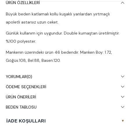
ÜRÜN ÖZELLIKLERI
Büyük beden katlamalı kollu kuşaklı yanlardan yırtmaçlı
apoletli astarsız uzun ceket.
Günlük kullanım için uygundur. Double kumaştan üretilmiştir.
%100 polyester.
Mankenin üzerindeki ürün 46 bedendir. Manken Boy: 1.72,
Göğüs:108, Bel:88, Basen:120.
Stüdyo çekimlerinde renkler ışık farklılığından dolayı değişiklik
YORUMLAR
(0)
gösterebilir.
ÖDEME SEÇENEKLERI
Kuru temizleme yapılması tavsiye edilir.
ÜRÜN ÖNERILERI
BEDEN TABLOSU
İADE KOŞULLARI
▾