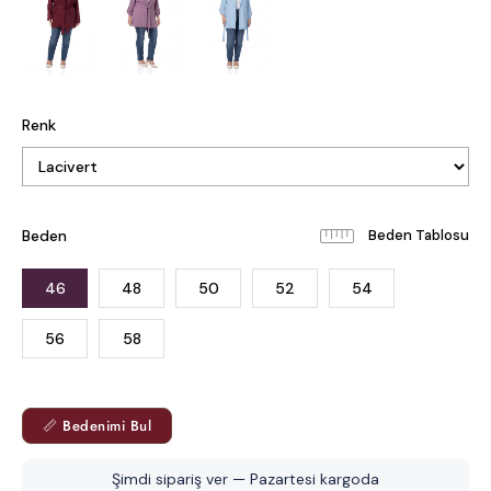
Renk
Beden
Beden Tablosu
46
48
50
52
54
56
58
📏 Bedenimi Bul
Şimdi sipariş ver — Pazartesi kargoda