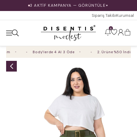
3 AKTİF KAMPANYA — GÖRÜNTÜLE
▼
Sipariş Takibi
Kurumsal
6
rim
Body'lerde 4 Al 3 Öde
2. Ürüne %50 İndirim