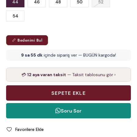
44
46
48
50
52
54
📏 Bedenimi Bul
9 sa 55 dk
içinde sipariş ver — BUGÜN kargoda!
💳
12 aya varan taksit
— Taksit tablosunu gör ›
Soru Sor
Favorilere Ekle