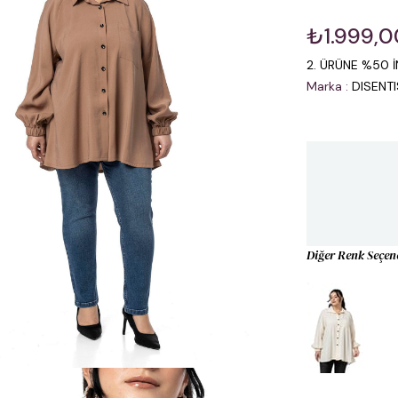
₺1.999,0
2. ÜRÜNE %50 İ
Marka
:
DISENT
Diğer Renk Seçen