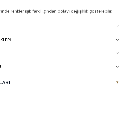
nde renkler ışık farklılığından dolayı değişiklik gösterebilir.
inde 30° yıkanması tavsiye edilir.
KLERI
I
U
LARI
▾