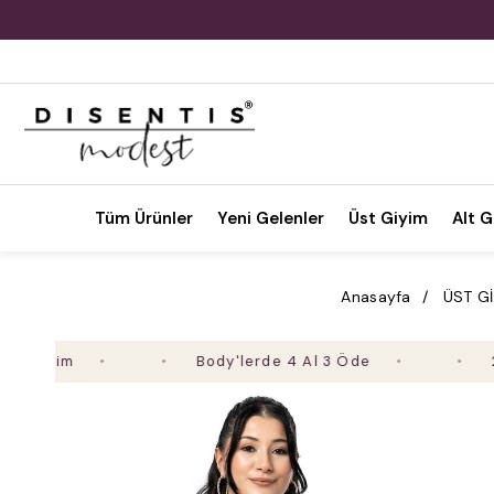
Tüm Ürünler
Yeni Gelenler
Üst Giyim
Alt G
Anasayfa
ÜST G
Body'lerde 4 Al 3 Öde
2. Ürün