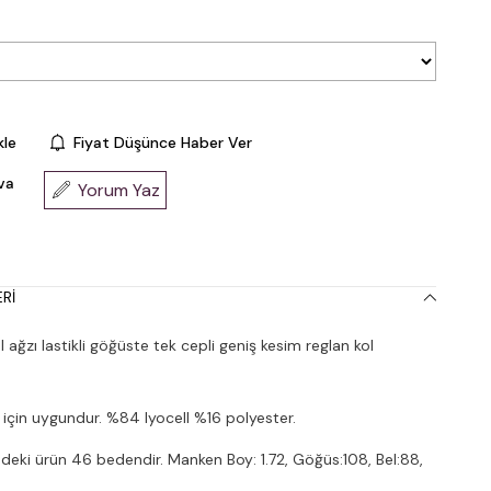
kle
Fiyat Düşünce Haber Ver
va
Yorum Yaz
RI
ağzı lastikli göğüste tek cepli geniş kesim reglan kol
 için uygundur. %84 lyocell %16 polyester.
deki ürün 46 bedendir. Manken Boy: 1.72, Göğüs:108, Bel:88,