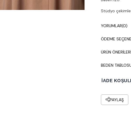
Stüdyo çekimleri
Çamaşır makines
YORUMLAR
(0)
ÖDEME SEÇENE
ÜRÜN ÖNERILER
BEDEN TABLOS
İADE KOŞUL
PAYLAŞ