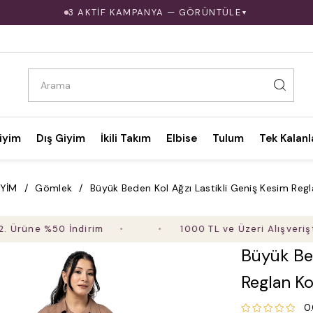
3 AKTİF KAMPANYA — GÖRÜNTÜLE
▼
iyim
Dış Giyim
İkili Takım
Elbise
Tulum
Tek Kalanl
İYİM
Gömlek
Büyük Beden Kol Ağzı Lastikli Geniş Kesim Reg
e %50 İndirim
1000 TL ve Üzeri Alışverişte Ücre
Büyük Bed
Reglan K
0