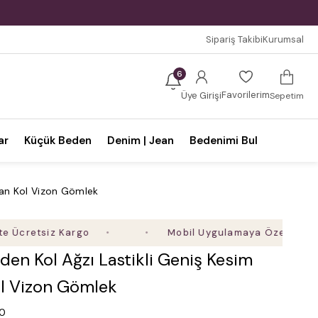
Sipariş Takibi
Kurumsal
6
Favorilerim
Üye Girişi
Sepetim
ar
Küçük Beden
Denim | Jean
Bedenimi Bul
lan Kol Vizon Gömlek
tsiz Kargo
Mobil Uygulamaya Özel Ek %5 İndiri
en Kol Ağzı Lastikli Geniş Kesim
ol Vizon Gömlek
.0