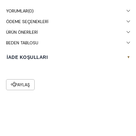
Kuru temizleme yapılması tavsiye edilir.
YORUMLAR
(0)
ÖDEME SEÇENEKLERI
ÜRÜN ÖNERILERI
BEDEN TABLOSU
İADE KOŞULLARI
▾
PAYLAŞ