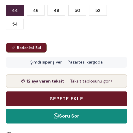
44
46
48
50
52
54
📏 Bedenimi Bul
Şimdi sipariş ver — Pazartesi kargoda
💳
12 aya varan taksit
— Taksit tablosunu gör ›
Soru Sor