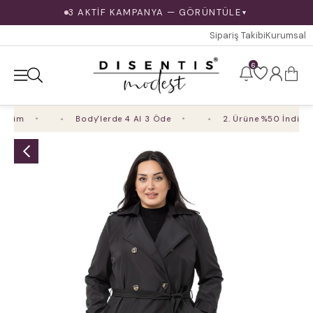
3 AKTİF KAMPANYA — GÖRÜNTÜLE
▼
Sipariş Takibi
Kurumsal
6
rim
Body'lerde 4 Al 3 Öde
2. Ürüne %50 İndirim