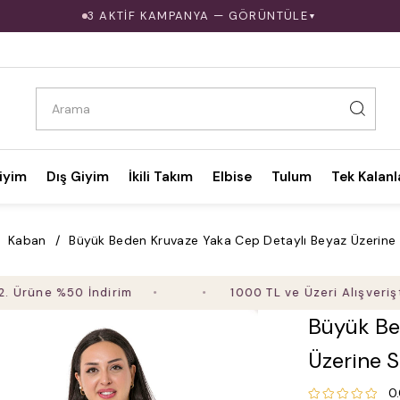
3 AKTİF KAMPANYA — GÖRÜNTÜLE
▼
iyim
Dış Giyim
İkili Takım
Elbise
Tulum
Tek Kalanl
Kaban
Büyük Beden Kruvaze Yaka Cep Detaylı Beyaz Üzerine S
e %50 İndirim
1000 TL ve Üzeri Alışverişte Ücr
Büyük Be
Üzerine S
0