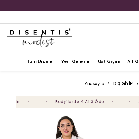
Tüm Ürünler
Yeni Gelenler
Üst Giyim
Alt G
Anasayfa
DIŞ GİYİM
Body'lerde 4 Al 3 Öde
2. Ürün