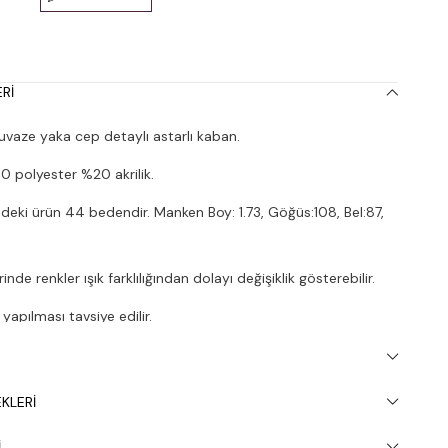
RI
vaze yaka cep detaylı astarlı kaban.
polyester %20 akrilik.
deki ürün 44 bedendir. Manken Boy: 1.73, Göğüs:108, Bel:87,
nde renkler ışık farklılığından dolayı değişiklik gösterebilir.
apılması tavsiye edilir.
KLERI
I