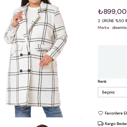
₺899,00
2. ÜRÜNE %50 İ
Marka
:
disentis
Renk
Favorilere E
Kargo Beda