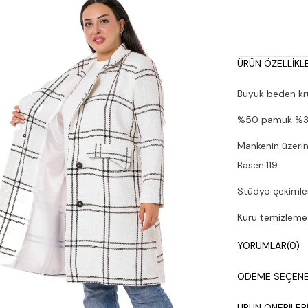
ÜRÜN ÖZELLIKLE
Büyük beden kru
%50 pamuk %30 
Mankenin üzerin
Basen:119.
Stüdyo çekimleri
Kuru temizleme y
YORUMLAR
(0)
ÖDEME SEÇENE
ÜRÜN ÖNERILER