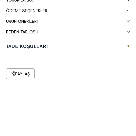
ÖDEME SEÇENEKLERI
Stüdyo çekimlerinde renkler ışık farklılığından dolayı değişiklik
gösterebilir.
ÜRÜN ÖNERILERI
Kuru temizleme yapılması tavsiye edilir.
BEDEN TABLOSU
İADE KOŞULLARI
▾
PAYLAŞ