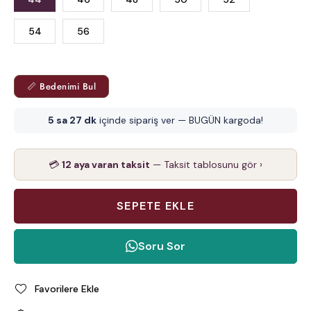
54
56
📏 Bedenimi Bul
5 sa 27 dk
içinde sipariş ver — BUGÜN kargoda!
💳
12 aya varan taksit
— Taksit tablosunu gör ›
Soru Sor
Favorilere Ekle