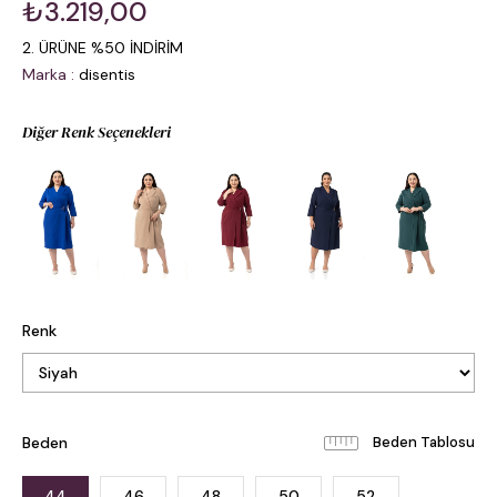
₺3.219,00
2. ÜRÜNE %50 İNDİRİM
Marka
:
disentis
Diğer Renk Seçenekleri
Renk
Beden
Beden Tablosu
44
46
48
50
52