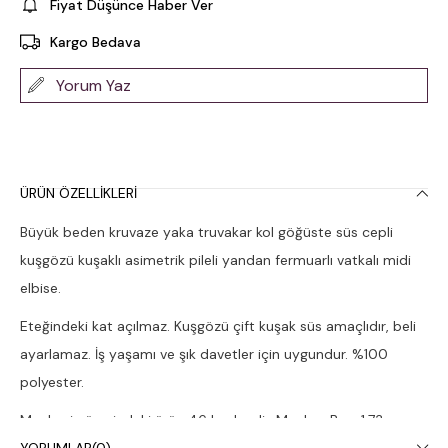
Fiyat Düşünce Haber Ver
Kargo Bedava
Yorum Yaz
ÜRÜN ÖZELLIKLERI
Büyük beden kruvaze yaka truvakar kol göğüste süs cepli
kuşgözü kuşaklı asimetrik pileli yandan fermuarlı vatkalı midi
elbise.
Eteğindeki kat açılmaz. Kuşgözü çift kuşak süs amaçlıdır, beli
ayarlamaz. İş yaşamı ve şık davetler için uygundur. %100
polyester.
Mankenin üzerindeki ürün 46 bedendir. Manken Boy: 1.73,
Göğüs:114, Bel:95, Basen:126.
YORUMLAR
(0)