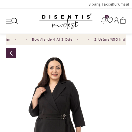
Sipariş Takibi
Kurumsal
6
rim
Body'lerde 4 Al 3 Öde
2. Ürüne %50 İndirim