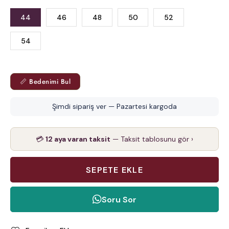
44
46
48
50
52
54
📏 Bedenimi Bul
Şimdi sipariş ver — Pazartesi kargoda
💳
12 aya varan taksit
— Taksit tablosunu gör ›
Soru Sor