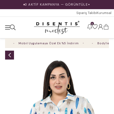
3 AKTİF KAMPANYA — GÖRÜNTÜLE
▼
Sipariş Takibi
Kurumsal
6
Mobil Uygulamaya Özel Ek %5 İndirim
Body'lerde 4