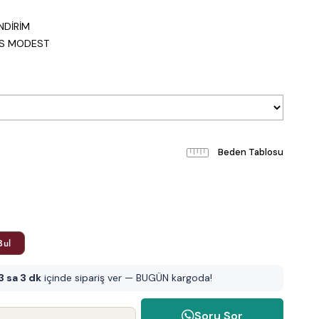
0
NDİRİM
IS MODEST
Beden Tablosu
Bul
3 sa 3 dk
içinde sipariş ver — BUGÜN kargoda!
Soru Sor