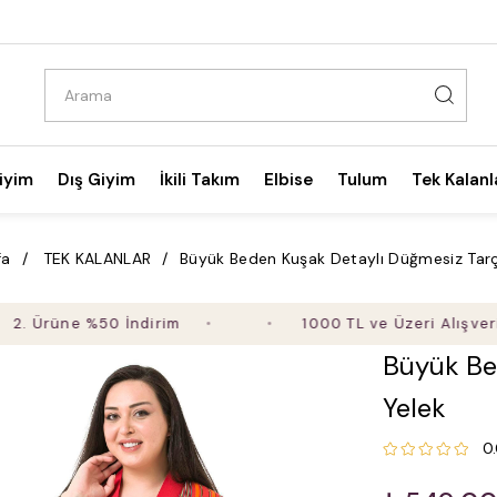
iyim
Dış Giyim
İkili Takım
Elbise
Tulum
Tek Kalanl
fa
TEK KALANLAR
Büyük Beden Kuşak Detaylı Düğmesiz Tarç
rüne %50 İndirim
1000 TL ve Üzeri Alışverişte Ü
Büyük Be
Yelek
0