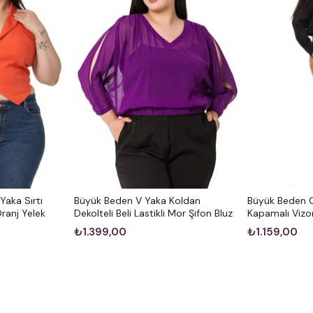
aka Sırtı
Büyük Beden V Yaka Koldan
Büyük Beden C
Oranj Yelek
Dekolteli Beli Lastikli Mor Şifon Bluz
Kapamalı Vizo
₺1.399,00
₺1.159,00