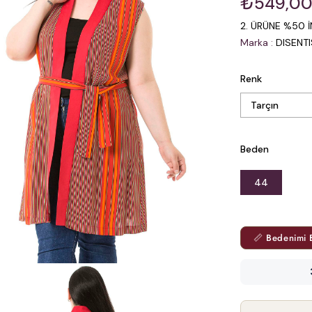
₺549,0
2. ÜRÜNE %50 İ
Marka
:
DISENT
Renk
Beden
44
📏 Bedenimi 