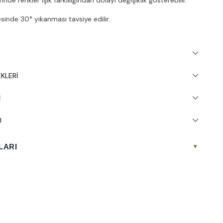
inde 30° yıkanması tavsiye edilir.
KLERI
I
U
LARI
▾