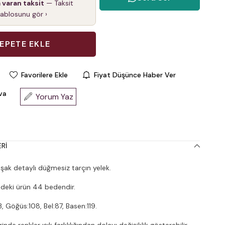
a varan taksit
— Taksit
tablosunu gör ›
Favorilere Ekle
Fiyat Düşünce Haber Ver
va
Yorum Yaz
RI
ak detaylı düğmesiz tarçın yelek.
deki ürün 44 bedendir.
, Göğüs:108, Bel:87, Basen:119.
nde renkler ışık farklılığından dolayı değişiklik gösterebilir.