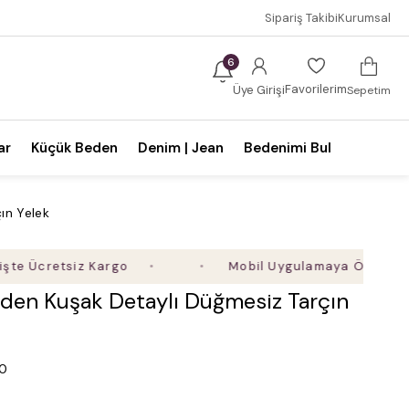
Sipariş Takibi
Kurumsal
6
Favorilerim
Üye Girişi
Sepetim
ar
Küçük Beden
Denim | Jean
Bedenimi Bul
ın Yelek
cretsiz Kargo
Mobil Uygulamaya Özel Ek %5 İndi
den Kuşak Detaylı Düğmesiz Tarçın
.0