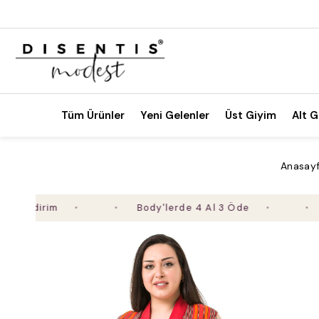
Tüm Ürünler
Yeni Gelenler
Üst Giyim
Alt G
Anasay
dirim
Body'lerde 4 Al 3 Öde
2. Ü