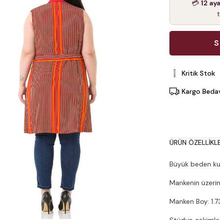
💳
12 ay
Kritik Stok
Kargo Beda
ÜRÜN ÖZELLIKLE
Büyük beden kuş
Mankenin üzerin
Manken Boy: 1.73
Stüdyo çekimleri