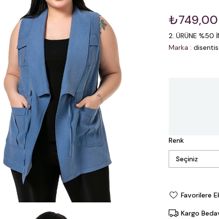
₺749,00
2. ÜRÜNE %50 İ
Marka
:
disentis
Renk
Favorilere E
Kargo Beda