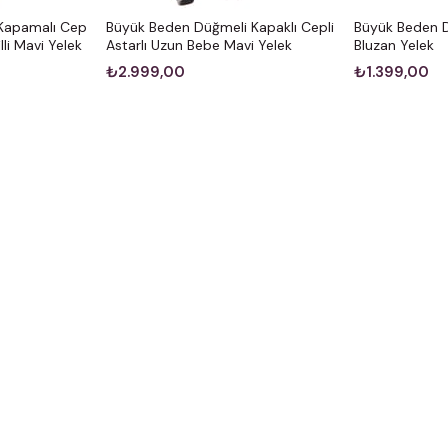
Kapamalı Cep
Büyük Beden Düğmeli Kapaklı Cepli
Büyük Beden D
illi Mavi Yelek
Astarlı Uzun Bebe Mavi Yelek
Bluzan Yelek
₺2.999,00
₺1.399,00