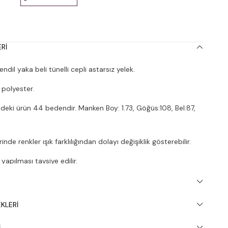
RI
il yaka beli tünelli cepli astarsız yelek.
polyester.
deki ürün 44 bedendir. Manken Boy: 1.73, Göğüs:108, Bel:87,
nde renkler ışık farklılığından dolayı değişiklik gösterebilir.
apılması tavsiye edilir.
KLERI
I