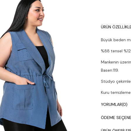
ÜRÜN ÖZELLIKLE
Büyük beden mend
%88 tensel %12 
Mankenin üzerin
Basen:119.
Stüdyo çekimleri
Kuru temizleme y
YORUMLAR
(0)
ÖDEME SEÇENE
ÜRÜN ÖNERILER