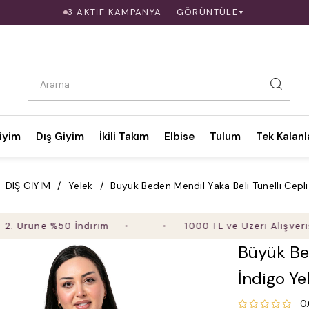
3 AKTİF KAMPANYA — GÖRÜNTÜLE
▼
iyim
Dış Giyim
İkili Takım
Elbise
Tulum
Tek Kalanl
DIŞ GİYİM
Yelek
Büyük Beden Mendil Yaka Beli Tünelli Cepli
ne %50 İndirim
1000 TL ve Üzeri Alışverişte Üc
Büyük Bed
İndigo Ye
0