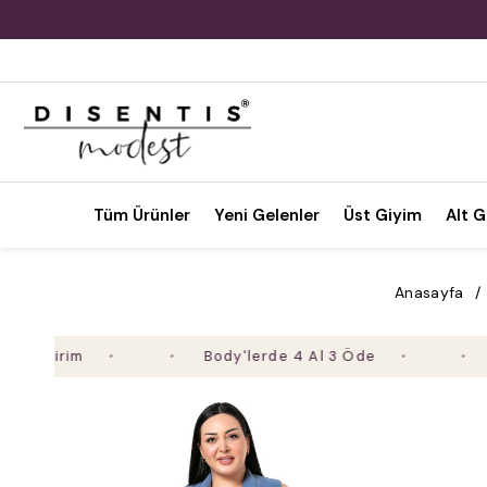
Tüm Ürünler
Yeni Gelenler
Üst Giyim
Alt G
Anasayfa
Body'lerde 4 Al 3 Öde
2. Ürü