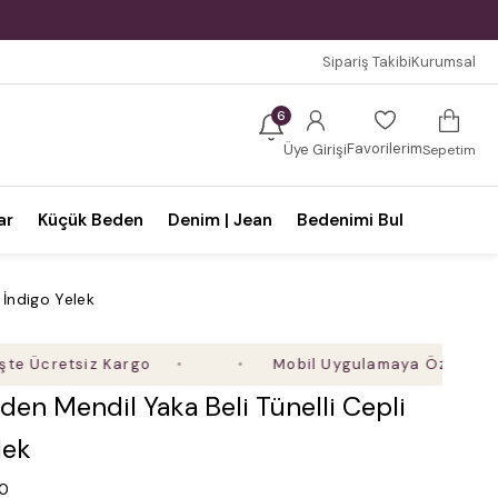
Sipariş Takibi
Kurumsal
6
Favorilerim
Üye Girişi
Sepetim
ar
Küçük Beden
Denim | Jean
Bedenimi Bul
 İndigo Yelek
retsiz Kargo
Mobil Uygulamaya Özel Ek %5 İndir
en Mendil Yaka Beli Tünelli Cepli
lek
.0