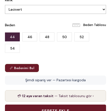
Renk
Beden
Beden Tablosu
44
46
48
50
52
54
📏 Bedenimi Bul
Şimdi sipariş ver — Pazartesi kargoda
💳
12 aya varan taksit
— Taksit tablosunu gör ›