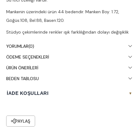
Su itici özelliği vardır.
Mankenin üzerindeki ürün 44 bedendir. Manken Boy: 1.72,
Göğüs:108, Bel:88, Basen:120.
Stüdyo çekimlerinde renkler ışık farklılığından dolayı değişiklik
gösterebilir.
YORUMLAR
(0)
Kuru temizleme yapılması tavsiye edilir.
ÖDEME SEÇENEKLERI
ÜRÜN ÖNERILERI
BEDEN TABLOSU
İADE KOŞULLARI
▾
PAYLAŞ