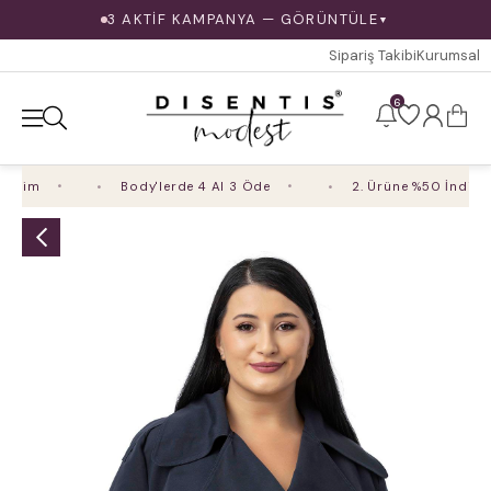
3 AKTİF KAMPANYA — GÖRÜNTÜLE
▼
Sipariş Takibi
Kurumsal
6
rim
Body'lerde 4 Al 3 Öde
2. Ürüne %50 İndirim