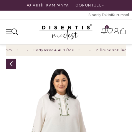
3 AKTİF KAMPANYA — GÖRÜNTÜLE
▼
Sipariş Takibi
Kurumsal
6
dirim
Body'lerde 4 Al 3 Öde
2. Ürüne %50 İndirim