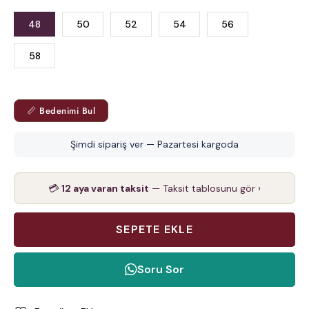
48
50
52
54
56
58
📏 Bedenimi Bul
Şimdi sipariş ver — Pazartesi kargoda
💳
12 aya varan taksit
— Taksit tablosunu gör ›
Soru Sor