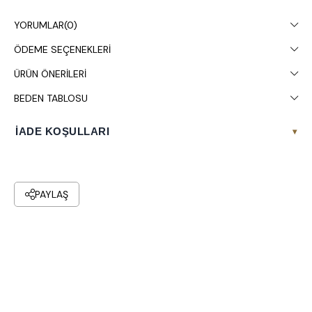
Çamaşır makinesinde 30° yıkanması tavsiye edilir.
YORUMLAR
(0)
ÖDEME SEÇENEKLERI
ÜRÜN ÖNERILERI
BEDEN TABLOSU
İADE KOŞULLARI
▾
PAYLAŞ