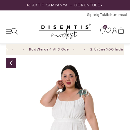
3 AKTİF KAMPANYA — GÖRÜNTÜLE
▼
Sipariş Takibi
Kurumsal
6
im
Body'lerde 4 Al 3 Öde
2. Ürüne %50 İndirim