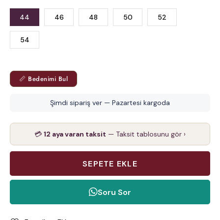
44
46
48
50
52
54
📏 Bedenimi Bul
Şimdi sipariş ver — Pazartesi kargoda
💳
12 aya varan taksit
— Taksit tablosunu gör ›
Soru Sor